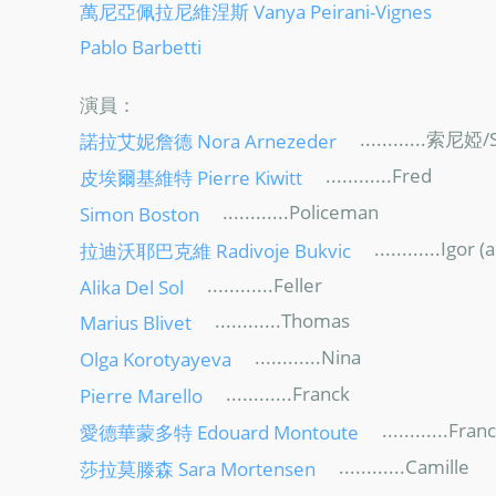
萬尼亞佩拉尼維涅斯 Vanya Peirani-Vignes
Pablo Barbetti
演員：
............索尼婭/
諾拉艾妮詹德 Nora Arnezeder
............Fred
皮埃爾基維特 Pierre Kiwitt
............Policeman
Simon Boston
............Igor 
拉迪沃耶巴克維 Radivoje Bukvic
............Feller
Alika Del Sol
............Thomas
Marius Blivet
............Nina
Olga Korotyayeva
............Franck
Pierre Marello
............Fran
愛德華蒙多特 Edouard Montoute
............Camille
莎拉莫滕森 Sara Mortensen