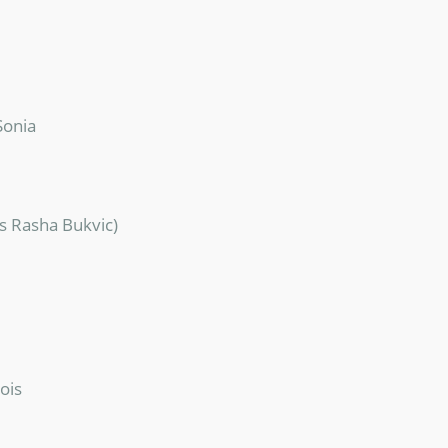
Sonia
(as Rasha Bukvic)
cois