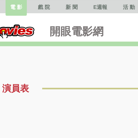
電 影
戲 院
新 聞
E週報
活 動
開眼電影網
演員表