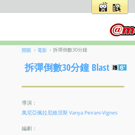
﹥
﹥拆彈倒數30分鐘
開眼
電影
拆彈倒數30分鐘 Blast
導演：
萬尼亞佩拉尼維涅斯 Vanya Peirani-Vignes
編劇：