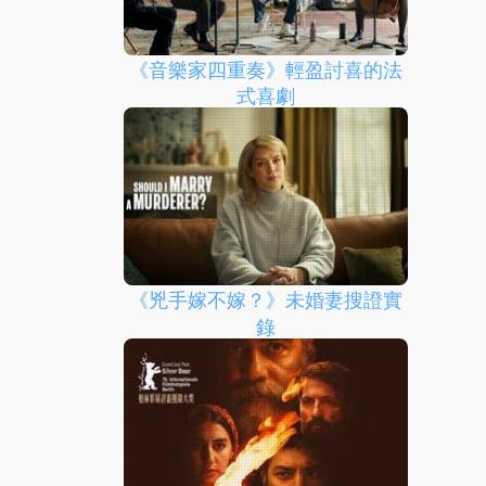
《音樂家四重奏》輕盈討喜的法
式喜劇
《兇手嫁不嫁？》未婚妻搜證實
錄