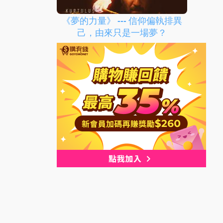
《夢的力量》 --- 信仰偏執排異
己，由來只是一場夢？