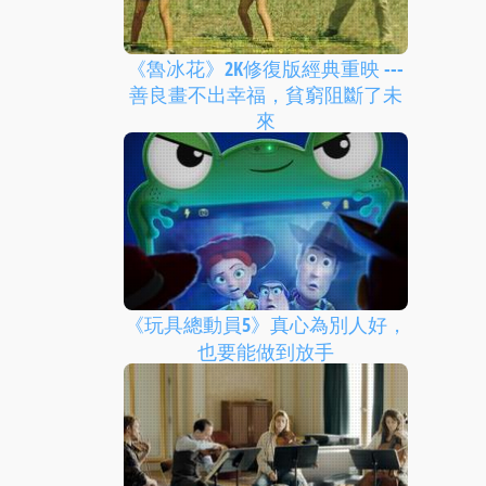
《魯冰花》2K修復版經典重映 ---
善良畫不出幸福，貧窮阻斷了未
來
《玩具總動員5》真心為別人好，
也要能做到放手