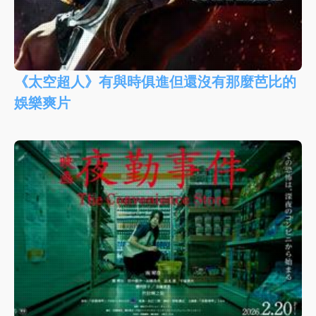
《太空超人》有與時俱進但還沒有那麼芭比的
娛樂爽片