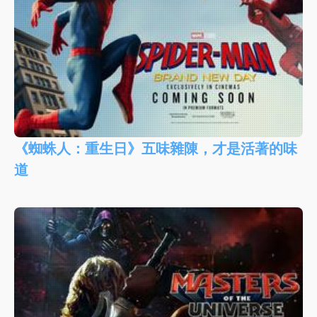
《蜘蛛人：重生日》五味雜陳，才是活著的味
道