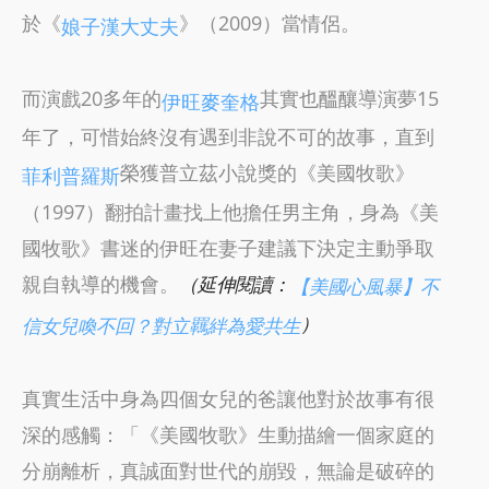
於《
》（2009）當情侶。
娘子漢大丈夫
而演戲20多年的
其實也醞釀導演夢15
伊旺麥奎格
年了，可惜始終沒有遇到非說不可的故事，直到
榮獲普立茲小說獎的《美國牧歌》
菲利普羅斯
（1997）翻拍計畫找上他擔任男主角，身為《美
國牧歌》書迷的伊旺在妻子建議下決定主動爭取
親自執導的機會。
（延伸閱讀：
【美國心風暴】不
）
信女兒喚不回？對立羈絆為愛共生
真實生活中身為四個女兒的爸讓他對於故事有很
深的感觸：「《美國牧歌》生動描繪一個家庭的
分崩離析，真誠面對世代的崩毀，無論是破碎的