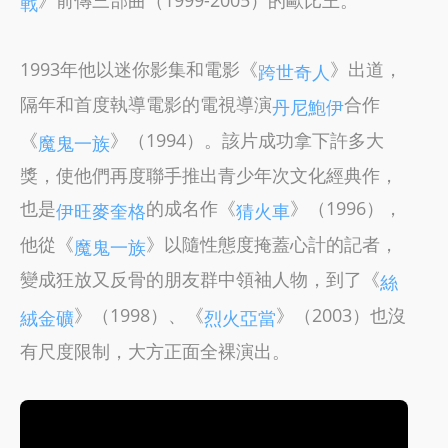
戰
1993年他以迷你影集和電影《
》出道，
跨世奇人
隔年和首度執導電影的電視導演
合作
丹尼鮑伊
《
》（1994）。該片成功拿下許多大
魔鬼一族
獎，使他們再度聯手推出青少年次文化經典作，
也是
的成名作《
》（1996），
伊旺麥奎格
猜火車
他從《
》以隨性態度掩蓋心計的記者，
魔鬼一族
變成狂放又反骨的朋友群中領袖人物，到了《
絲
》（1998）、《
》（2003）也沒
絨金礦
烈火亞當
有尺度限制，大方正面全裸演出。