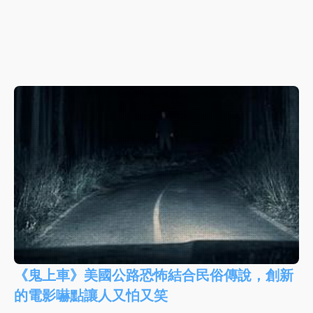
《鬼上車》美國公路恐怖結合民俗傳說，創新
的電影嚇點讓人又怕又笑