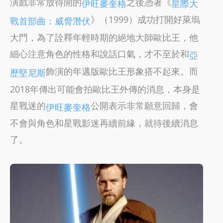
演戲非常放得開的
之後憑著《
伊旺麥奎格
星際大
》（1999）成功打開好萊塢
戰首部曲：威脅潛伏
大門，為了詮釋年輕時期的絕地大師歐比王，他
細心注意角色的性格和說話口氣，才不至於和
亞
飾演的年邁版歐比王形象搭不起來。而
歷堅尼斯
2018年傳出可能會拍歐比王外傳的消息，本身是
星戰迷的
公開表示非常願意回歸，會
伊旺麥奎格
不會與角色和星戰影迷再續前緣，就待後續消息
了。