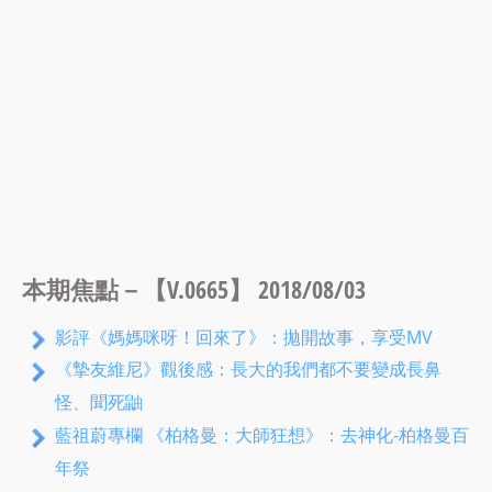
本期焦點－【V.0665】 2018/08/03
影評《媽媽咪呀！回來了》：拋開故事，享受MV
《摯友維尼》觀後感：長大的我們都不要變成長鼻
怪、聞死鼬
藍祖蔚專欄 《柏格曼：大師狂想》：去神化-柏格曼百
年祭