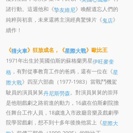
諸行動。這週他和《
》喚醒遺忘人們的
摯友維尼
純粹與初衷，未來還將主演經典驚悚片《
》
鬼店
續作！
《
》狂放成名，《
》歐比王
猜火車
星際大戰
1971年出生於英國伯斯的蘇格蘭男星
伊旺麥奎
，有對從事教育工作的爸媽，還有一位在《
格
星
》四至六部曲（1977-1983）當戰鬥機駕
際大戰
駛員的演員舅舅
。對演員舅舅的崇拜
丹尼斯勞森
是他朝戲劇之路前進的動力，16歲在伯斯劇院擔
任舞台工作人員，18歲進入市政廳音樂及戲劇學
院學習戲劇，想不到十多年後換他當上《
星際大
》前傳三部曲（1999-2005）的歐比王。