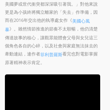
美國夢或世代衝突都深深吸引著我。」對他來說
更是為小孩終將獨立離家的「失去」作準備，因
而在2016年交出他的執導處女作《
美國心風
》。雖然情節推進的節奏不太順暢，他仍清楚
暴
傳達故事的核心，讓觀眾能體會父母與女兒這三
個角色各自的心碎，以及社會與家庭無法抹去的
牽動連結，連作者
看完也對電影掌握
菲利普羅斯
原著精神表示肯定。