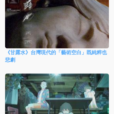
《甘露水》台灣現代的「藝術空白」既純粹也
悲劇