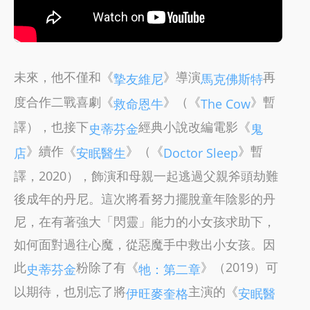
未來，他不僅和《
》導演
再
摯友維尼
馬克佛斯特
度合作二戰喜劇《
》（《
》暫
救命恩牛
The Cow
譯），也接下
經典小說改編電影《
史蒂芬金
鬼
》續作《
》（《
》暫
店
安眠醫生
Doctor Sleep
譯，2020），飾演和母親一起逃過父親斧頭劫難
後成年的丹尼。這次將看努力擺脫童年陰影的丹
尼，在有著強大「閃靈」能力的小女孩求助下，
如何面對過往心魔，從惡魔手中救出小女孩。因
此
粉除了有《
》（2019）可
史蒂芬金
牠：第二章
以期待，也別忘了將
主演的《
伊旺麥奎格
安眠醫