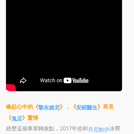
喚起心中的《
》，《
》再見
摯友維尼
安眠醫生
《
》驚悚
鬼店
經歷這個事業轉捩點，2017年他和
冰釋
丹尼鮑伊