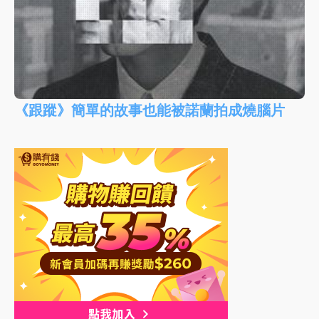
《跟蹤》簡單的故事也能被諾蘭拍成燒腦片