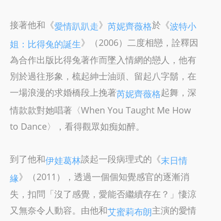
接著他和《
》
於《
愛情趴趴走
芮妮齊薇格
波特小
》（2006）二度相戀，詮釋因
姐：比得兔的誕生
為合作出版比得兔著作而墜入情網的戀人，他有
別於過往形象，梳起紳士油頭、留起八字鬍，在
一場浪漫的求婚橋段上挽著
起舞，深
芮妮齊薇格
情款款對她唱著〈When You Taught Me How
to Dance〉，看得觀眾如痴如醉。
到了他和
談起一段病理式的《
伊娃葛林
末日情
》（2011），透過一個個知覺感官的逐漸消
緣
失，扣問「沒了感覺，愛能否繼續存在？」悽涼
又無奈令人動容。由他和
主演的愛情
艾蜜莉布朗