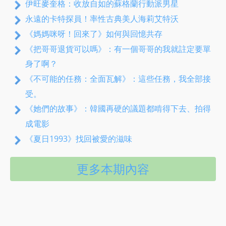
伊旺麥奎格：收放自如的蘇格蘭行動派男星
永遠的卡特探員！率性古典美人海莉艾特沃
《媽媽咪呀！回來了》如何與回憶共存
《把哥哥退貨可以嗎》：有一個哥哥的我就註定要單
身了啊？
《不可能的任務：全面瓦解》：這些任務，我全部接
受。
《她們的故事》：韓國再硬的議題都啃得下去、拍得
成電影
《夏日1993》找回被愛的滋味
更多本期內容