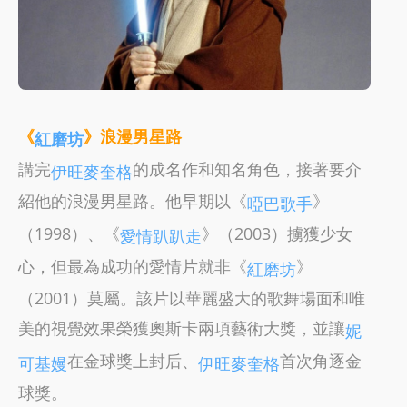
《
》浪漫男星路
紅磨坊
講完
的成名作和知名角色，接著要介
伊旺麥奎格
紹他的浪漫男星路。他早期以《
》
啞巴歌手
（1998）、《
》（2003）擄獲少女
愛情趴趴走
心，但最為成功的愛情片就非《
》
紅磨坊
（2001）莫屬。該片以華麗盛大的歌舞場面和唯
美的視覺效果榮獲奧斯卡兩項藝術大獎，並讓
妮
在金球獎上封后、
首次角逐金
可基嫚
伊旺麥奎格
球獎。