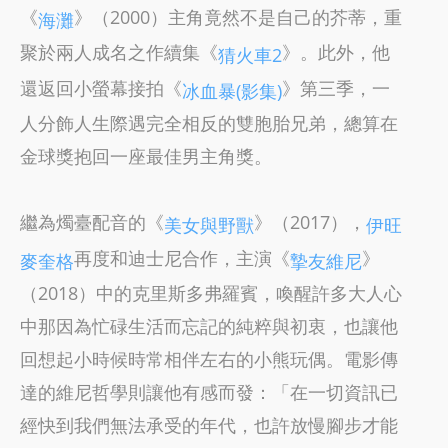
《
》（2000）主角竟然不是自己的芥蒂，重
海灘
聚於兩人成名之作續集《
》。此外，他
猜火車2
還返回小螢幕接拍《
》第三季，一
冰血暴(影集)
人分飾人生際遇完全相反的雙胞胎兄弟，總算在
金球獎抱回一座最佳男主角獎。
繼為燭臺配音的《
》（2017），
美女與野獸
伊旺
再度和迪士尼合作，主演《
》
麥奎格
摯友維尼
（2018）中的克里斯多弗羅賓，喚醒許多大人心
中那因為忙碌生活而忘記的純粹與初衷，也讓他
回想起小時候時常相伴左右的小熊玩偶。電影傳
達的維尼哲學則讓他有感而發：「在一切資訊已
經快到我們無法承受的年代，也許放慢腳步才能