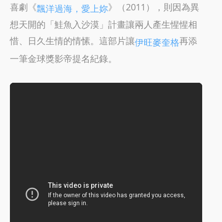
喜劇《
》（2011），則因為異
飄洋過海，愛上妳
想天開的「鮭魚入沙漠」計畫讓兩人產生惺惺相
惜、日久生情的情愫。這部片讓
再添
伊旺麥奎格
一筆金球獎影帝提名紀錄。