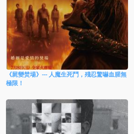
《屍變焚場》--- 人魔生死鬥，殘忍驚嚇血腥無
極限！