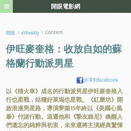
開眼電影網
﹥
﹥Content
開眼
eWeekly
伊旺麥奎格：收放自如的蘇
格蘭行動派男星
分享到facebook
以《猜火車》成名的行動派男星伊旺麥奎格入
行也星戰，站穩好萊塢也星戰。《紅磨坊》開
啟浪漫男星路，導演夢築15年終以《美國心風
暴》付諸行動。這週他和《摯友維尼》喚醒人
們遺忘的純粹與初衷，未來還將主演經典驚悚