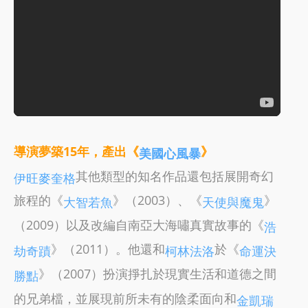
導演夢築15年，產出《
》
美國心風暴
其他類型的知名作品還包括展開奇幻
伊旺麥奎格
旅程的《
》（2003）、《
》
大智若魚
天使與魔鬼
（2009）以及改編自南亞大海嘯真實故事的《
浩
》（2011）。他還和
於《
劫奇蹟
柯林法洛
命運決
》（2007）扮演掙扎於現實生活和道德之間
勝點
的兄弟檔，並展現前所未有的陰柔面向和
金凱瑞