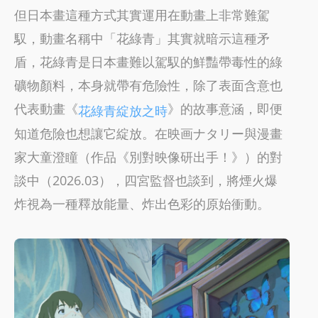
但日本畫這種方式其實運用在動畫上非常難駕
馭，動畫名稱中「花綠青」其實就暗示這種矛
盾，花綠青是日本畫難以駕馭的鮮豔帶毒性的綠
礦物顏料，本身就帶有危險性，除了表面含意也
代表動畫《
》的故事意涵，即便
花綠青綻放之時
知道危險也想讓它綻放。在映画ナタリー與漫畫
家大童澄瞳（作品《別對映像研出手！》）的對
談中（2026.03），四宮監督也談到，將煙火爆
炸視為一種釋放能量、炸出色彩的原始衝動。