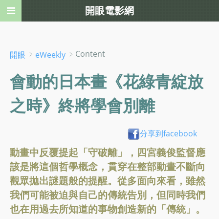
開眼電影網
﹥
﹥Content
開眼
eWeekly
會動的日本畫《花綠青綻放
之時》終將學會別離
分享到facebook
動畫中反覆提起「守破離」，四宮義俊監督應
該是將這個哲學概念，貫穿在整部動畫不斷向
觀眾拋出謎題般的提醒。從多面向來看，雖然
我們可能被迫與自己的傳統告別，但同時我們
也在用過去所知道的事物創造新的「傳統」。