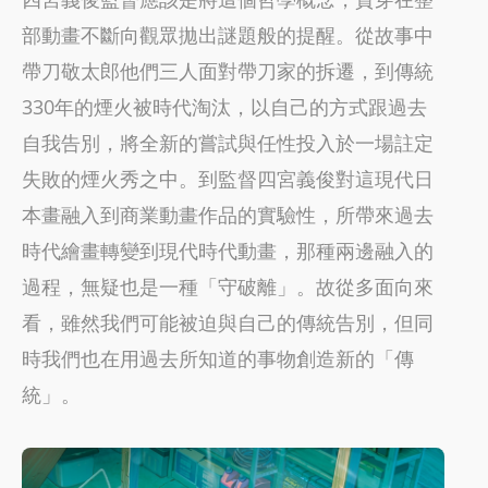
部動畫不斷向觀眾拋出謎題般的提醒。從故事中
帶刀敬太郎他們三人面對帶刀家的拆遷，到傳統
330年的煙火被時代淘汰，以自己的方式跟過去
自我告別，將全新的嘗試與任性投入於一場註定
失敗的煙火秀之中。到監督四宮義俊對這現代日
本畫融入到商業動畫作品的實驗性，所帶來過去
時代繪畫轉變到現代時代動畫，那種兩邊融入的
過程，無疑也是一種「守破離」。故從多面向來
看，雖然我們可能被迫與自己的傳統告別，但同
時我們也在用過去所知道的事物創造新的「傳
統」。