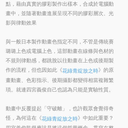
點，藉由真實的膠彩製作出樣本，合成於電腦動
畫中，並隨著動畫進展呈現不同的膠彩層次、光
影與律動效果
與一般日本製作動畫色指定不同，不管是傳統賽
璐璐上色或電腦上色，這部動畫在線條與色材的
不規則律動感，都跳脫以往動畫在上色或後期製
作的流程，但也因如此《
》的原
花綠青綻放之時
畫動畫、色彩指示、後期攝影都變得相當複雜繁
瑣。就連四宮義俊自己也認為只能是實驗性質。
動畫中反覆提起「守破離」，也許觀眾會覺得奇
怪，為何這在《
》中如此重要？
花綠青綻放之時
四宮義俊監督應該是將這個哲學概念，貫穿在整