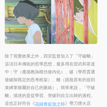
除了視覺效果之外，四宮監督加入了「守破離」
這項日本傳統的哲學思想，最多用在習武和茶道
中：守（遵循教誨模仿後內化）、破（學而貫通
後破除既定的思考框架）、離（跳脫原有的規則
束縛掌握屬於自己的脈絡）。簡單來說，「守破
離」描述的是從學習、突破到自立出師的過程。
這也正好符合《
》帶刀煙火店
花綠青綻放之時