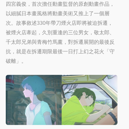
四宮義俊，首次擔任動畫監督的原創動畫作品，
以細膩日本畫風格將動畫美術又推上了一個層
次。故事敘述330年帶刀煙火店即將被迫拆遷，
被煙火店牽起，久別重逢的三位男女，敬太郎、
千太郎兄弟與青梅竹馬薰，對拆遷展開的最後反
抗，就是在拆遷期限最後一日打上幻之花火「守
破離」。