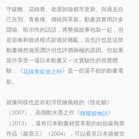
守破離、花綠青、老屋拆除都市更新、與過去自
己告別、青春痛、傳統與革新。動畫其實用許多
隱喻、暗示性的話語，將整個故事包裝一起，但
是節奏和敘述模式卻過於雜亂，這也許也是這部
動畫雖然備受讚許但也評價兩極的原因。但如果
當作享受一場日本動畫又一次實驗性的視覺體
驗，《
》是一部還不錯的動畫電
花綠青綻放之時
影。
就像同樣也是岩彩浮世繪風格的《怪化貓》
（2007）、高畑勳水墨之作《
》
輝耀姬物語
（2013），還有日本動畫材質革新的始祖級商業
作品《巖窟王》（2004），可以看見日本雖被世