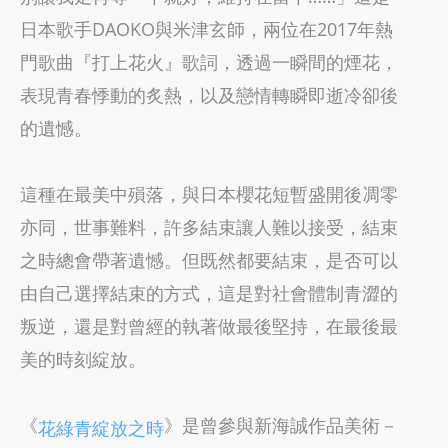
日本歌手DAOKO與米津玄師，兩位在2017年熱
門歌曲『打上花火』歌詞，透過一瞬間的煙花，
表現青春悸動的炙熱，以及戀情轉瞬即逝冷卻後
的遺憾。
這種在最美中殞落，與日本櫻花短暫盛開後凋零
亦同，世事難料，許多結束讓人難以接受，結束
之時總會帶著遺憾。但既然都要結束，是否可以
由自己選擇結束的方式，這是對社會體制青澀的
叛逆，還是對曾經的執著做最後堅持，在最後最
美的時刻綻放。
《
》是曾參與新海誠作品美術－
花綠青綻放之時