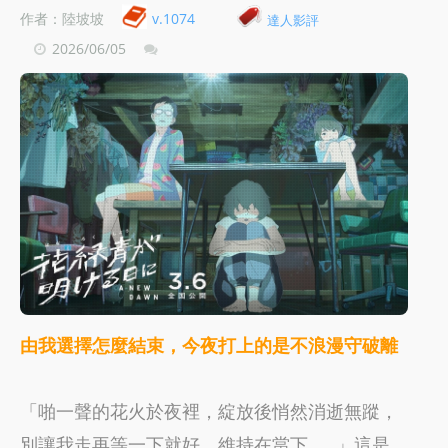
作者：陸坡坡
v.1074
達人影評
2026/06/05
由我選擇怎麼結束，今夜打上的是不浪漫守破離
「啪一聲的花火於夜裡，綻放後悄然消逝無蹤，
別讓我走再等一下就好，維持在當下……」這是