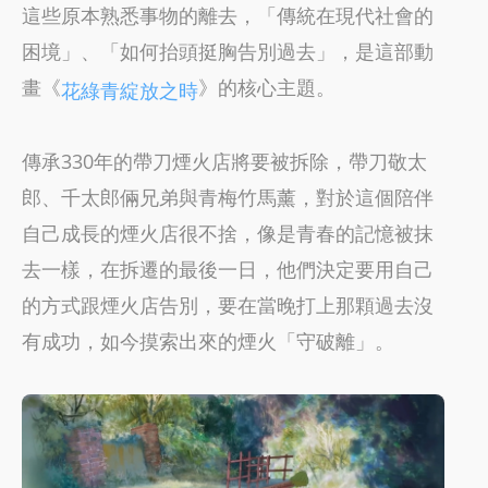
這些原本熟悉事物的離去，「傳統在現代社會的
困境」、「如何抬頭挺胸告別過去」，是這部動
畫《
》的核心主題。
花綠青綻放之時
傳承330年的帶刀煙火店將要被拆除，帶刀敬太
郎、千太郎倆兄弟與青梅竹馬薰，對於這個陪伴
自己成長的煙火店很不捨，像是青春的記憶被抹
去一樣，在拆遷的最後一日，他們決定要用自己
的方式跟煙火店告別，要在當晚打上那顆過去沒
有成功，如今摸索出來的煙火「守破離」。