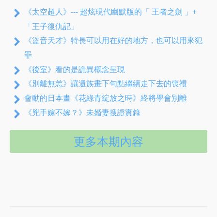
《太空超人》--- 超炫現代幽默版的「 王者之劍 」+
「王子復仇記」
《盜音天才》特長可以用在好的地方，也可以用來犯
罪
《後室》看的是詭異概念呈現
《別離無恙》讓遺族畫下句點繼續走下去的喪禮
會動的日本畫《花綠青綻放之時》終將學會別離
《兇手嫁不嫁？》未婚妻搜證實錄
更多本期內容