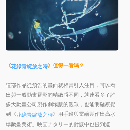
《
》值得一看嗎？
花綠青綻放之時
這部作品從預告的畫面就相當引人注目，可以看
出與一般動畫電影的精緻感不同，就連看多了許
多大動畫公司製作劇場版的觀眾，也能明確察覺
到《
》用手繪與電繪製作出高水
花綠青綻放之時
準動畫美術。映画ナタリー的對談中也提到這