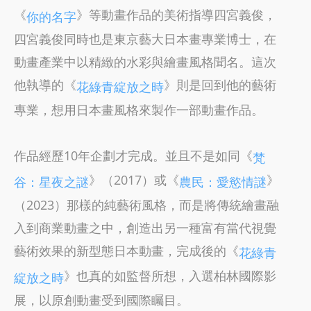
《
》等動畫作品的美術指導四宮義俊，
你的名字
四宮義俊同時也是東京藝大日本畫專業博士，在
動畫產業中以精緻的水彩與繪畫風格聞名。這次
他執導的《
》則是回到他的藝術
花綠青綻放之時
專業，想用日本畫風格來製作一部動畫作品。
作品經歷10年企劃才完成。並且不是如同《
梵
》（2017）或《
》
谷：星夜之謎
農民：愛慾情謎
（2023）那樣的純藝術風格，而是將傳統繪畫融
入到商業動畫之中，創造出另一種富有當代視覺
藝術效果的新型態日本動畫，完成後的《
花綠青
》也真的如監督所想，入選柏林國際影
綻放之時
展，以原創動畫受到國際矚目。