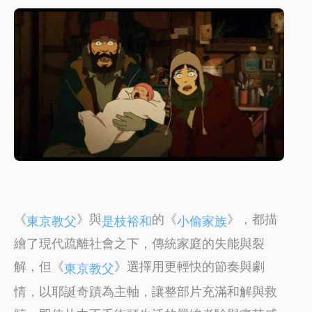
《
》與
的《
》，都描
東京教父
是枝裕和
小偷家族
繪了現代疏離社會之下，傳統家庭的失能與裂
解，但《
》選擇用更輕快的節奏與劇
東京教父
情，以耶誕奇蹟為主軸，讓整部片充滿和解與救