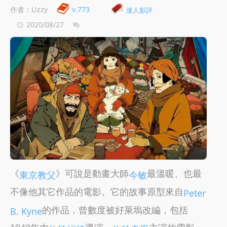
作者：Lizzy
v.773
達人影評
2020/08/27
《
》可說是動畫大師
最溫暖、也最
東京教父
今敏
不像他其它作品的電影。它的故事原型來自
Peter
的作品，曾數度被好萊塢改編，包括
B. Kyne