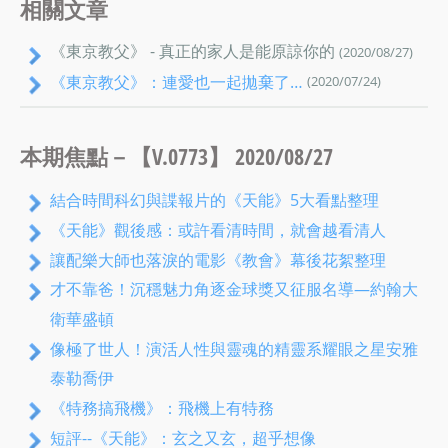
相關文章
《東京教父》 - 真正的家人是能原諒你的
(2020/08/27)
《東京教父》：連愛也一起拋棄了…
(2020/07/24)
本期焦點－【V.0773】 2020/08/27
結合時間科幻與諜報片的《天能》5大看點整理
《天能》觀後感：或許看清時間，就會越看清人
讓配樂大師也落淚的電影《教會》幕後花絮整理
才不靠爸！沉穩魅力角逐金球獎又征服名導—約翰大
衛華盛頓
像極了世人！演活人性與靈魂的精靈系耀眼之星安雅
泰勒喬伊
《特務搞飛機》：飛機上有特務
短評--《天能》：玄之又玄，超乎想像