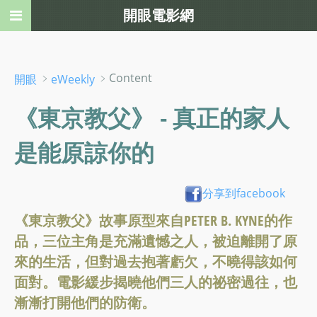
開眼電影網
﹥
﹥Content
開眼
eWeekly
《東京教父》 - 真正的家人
是能原諒你的
分享到facebook
《東京教父》故事原型來自PETER B. KYNE的作
品，三位主角是充滿遺憾之人，被迫離開了原
來的生活，但對過去抱著虧欠，不曉得該如何
面對。電影緩步揭曉他們三人的祕密過往，也
漸漸打開他們的防衛。