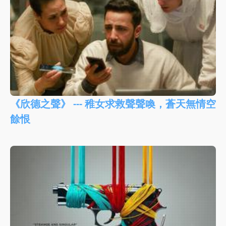
《欣德之聲》 --- 稚女求救聲聲喚，蒼天無情空
餘恨