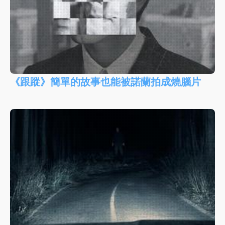
《跟蹤》簡單的故事也能被諾蘭拍成燒腦片