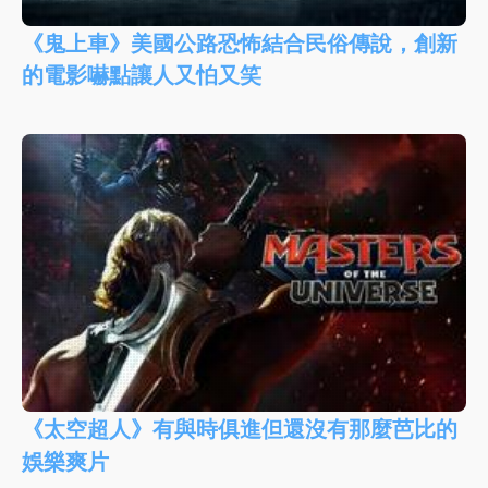
《鬼上車》美國公路恐怖結合民俗傳說，創新
的電影嚇點讓人又怕又笑
《太空超人》有與時俱進但還沒有那麼芭比的
娛樂爽片