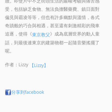
贖。即使片中不乏街頭生活的嚴峻考驗與痛苦感
受，包括缺乏食物、無法負擔醫藥費、鎮日面對
偏見與霸凌等等，但也有許多幽默與溫情，各式
奇蹟般的巧合與相遇，甚至還有刺激精彩的飛車
追逐，使得《
》成為底層世界的動人童
東京教父
話，到最後連東京的建築物都一起隨音樂搖擺了
呢。
作者：Lizzy
【Lizzy】
分享到facebook