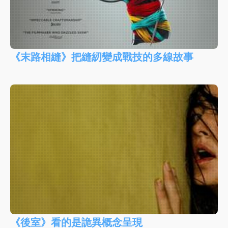
《末路相縫》把縫紉變成戰技的多線故事
《後室》看的是詭異概念呈現