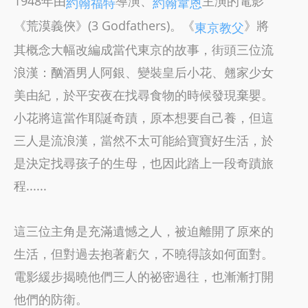
1948年由
導演、
主演的電影
約翰福特
約翰韋恩
《荒漠義俠》(3 Godfathers)。《
》將
東京教父
其概念大幅改編成當代東京的故事，街頭三位流
浪漢：酗酒男人阿銀、變裝皇后小花、翹家少女
美由紀，於平安夜在找尋食物的時候發現棄嬰。
小花將這當作耶誕奇蹟，原本想要自己養，但這
三人是流浪漢，當然不太可能給寶寶好生活，於
是決定找尋孩子的生母，也因此踏上一段奇蹟旅
程......
這三位主角是充滿遺憾之人，被迫離開了原來的
生活，但對過去抱著虧欠，不曉得該如何面對。
電影緩步揭曉他們三人的祕密過往，也漸漸打開
他們的防衛。