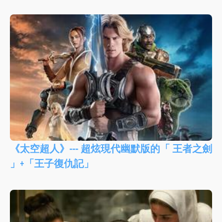
《太空超人》--- 超炫現代幽默版的「 王者之劍
」+「王子復仇記」