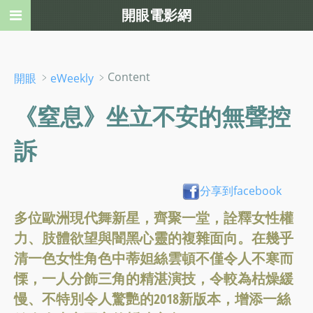
開眼電影網
﹥
﹥Content
開眼
eWeekly
《窒息》坐立不安的無聲控
訴
分享到facebook
多位歐洲現代舞新星，齊聚一堂，詮釋女性權
力、肢體欲望與闇黑心靈的複雜面向。在幾乎
清一色女性角色中蒂妲絲雲頓不僅令人不寒而
慄，一人分飾三角的精湛演技，令較為枯燥緩
慢、不特別令人驚艷的2018新版本，增添一絲