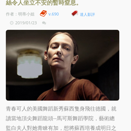
絲令人坐立不安的暫時窒息。
作者：明蒂小姐
v.690
達人影評
2019/01/23
青春可人的美國舞蹈新秀蘇西隻身飛往德國，就
讀當地頂尖舞蹈龍頭--馬可斯舞蹈學院，藝術總
監白夫人對她青睞有加，想將蘇西培養成明日之