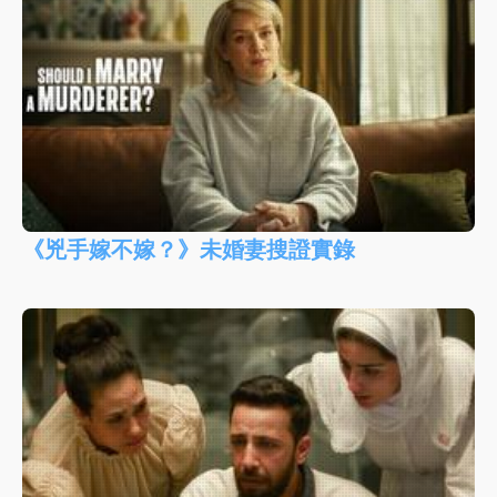
《兇手嫁不嫁？》未婚妻搜證實錄