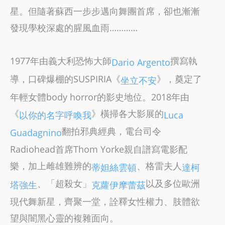
星。但隨著蘇西一步步邁向舞團首席，卻也漸漸
發現學校深處的腥風血雨…………
1977年由義大利恐怖大師
撰寫執
Dario Argento
導，口碑爆棚的SUSPIRIA《
》，奠定了
坐立不安
年輕女體body horror的影史地位。2018年由
《
》橫掃各大影展的
以你的名字呼喚我
Luca
翻拍邪典經典，電台司令
Guadagnino
Radiohead首席Thom Yorke親自譜寫電影配
樂，加上雌雄難辨的
、格雷夫人
蒂妲絲雲頓
達柯
、「超殺女」
以及多位歐洲
塔強生
克蘿伊摩蕾茲
現代舞新星，齊聚一堂，詮釋女性權力、肢體欲
望與闇黑心靈的複雜面向。