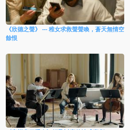
《欣德之聲》 --- 稚女求救聲聲喚，蒼天無情空
餘恨