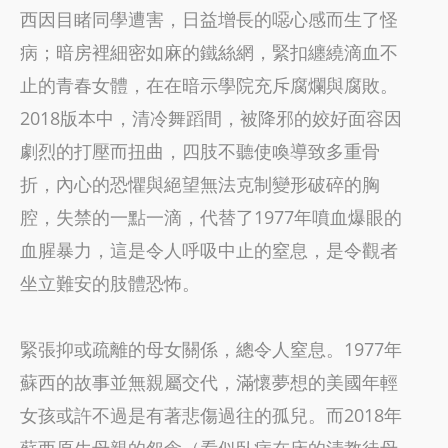
西因目睹同學遭害，日益增長的噁心感而生了怪
病；暗房裡細密如麻的鐵絲網，緊扣纏繞滴血不
止的青春女體，在在暗示學院充斥腐爛與腐敗。
2018版本中，清冷舞蹈間，被降邪的姣好面容因
劇烈的打壓而扭曲，四肢不聽使喚導致多重骨
折，內心的恐懼與絕望無法克制變形破碎的胸
腔，失禁的一點一滴，代替了1977年噴血爆眼的
血腥暴力，這是令人呼吸中止的窒息，是令觀者
坐立難安的肢體恐怖。
緊張抑或疏離的母女關係，總令人窒息。1977年
蘇西的故事並無親屬交代，滿懷夢想的美國年輕
女孩或許不過是有著悲傷過往的孤兒。而2018年
蘇西原生母親的怨念（看似臥病在床的清教徒母