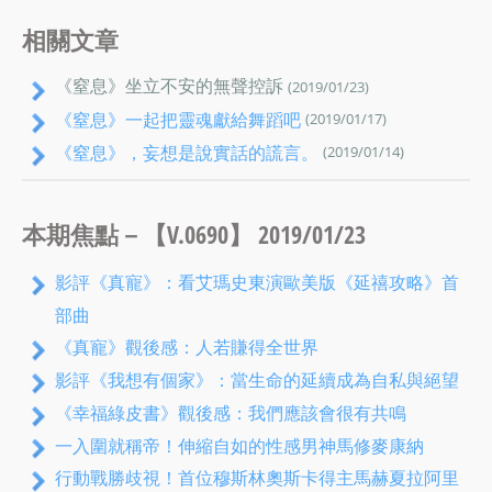
相關文章
《窒息》坐立不安的無聲控訴
(2019/01/23)
《窒息》一起把靈魂獻給舞蹈吧
(2019/01/17)
《窒息》，妄想是說實話的謊言。
(2019/01/14)
本期焦點－【V.0690】 2019/01/23
影評《真寵》：看艾瑪史東演歐美版《延禧攻略》首
部曲
《真寵》觀後感：人若賺得全世界
影評《我想有個家》：當生命的延續成為自私與絕望
《幸福綠皮書》觀後感：我們應該會很有共鳴
一入圍就稱帝！伸縮自如的性感男神馬修麥康納
行動戰勝歧視！首位穆斯林奧斯卡得主馬赫夏拉阿里