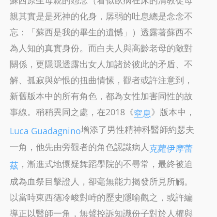
親其實是是死神的化身，孱弱的吐息總是念念不
忘：「蘇西是我的畢生的遺憾」）透露著蘇西不
為人知的真實身份。而白夫人與高齡老母的敵對
關係，更隱隱透露出女人加諸於彼此的矛盾、不
解、孤寂與妒恨的扭曲情愫，觀者或許注意到，
新舊版本中的所有角色，都為女性加害同性的故
事線。稍稍異同之處，在2018《
》版本中，
窒息
增添了男性精神科醫師約瑟夫
Luca Guadagnino
一角，他先由旁觀者的角色認識病人
克蘿伊摩蕾
，漸進式地懷疑舞蹈學院的不尋常，最終被迫
茲
成為血祭目擊證人，卻毫無能力揭發所見所觸。
以當時東西德冷峻對峙的歷史隱喻觀之，或許編
導正以醫師一角，無聲控訴知識份子對於人權與