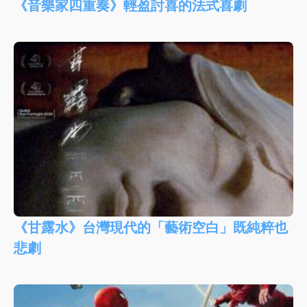
《音樂家四重奏》輕盈討喜的法式喜劇
《甘露水》台灣現代的「藝術空白」既純粹也
悲劇