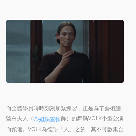
而全體學員時時刻刻加緊練習，正是為了藝術總
監白夫人（
飾）的舞碼VOLK小型公演
蒂妲絲雲頓
而預備。VOLK為德語「人」之意，其不可數集合