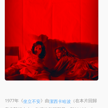
1977年《
》由
（在本片回歸
坐立不安
潔西卡哈波