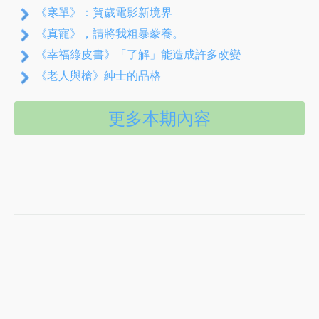
《寒單》：賀歲電影新境界
《真寵》，請將我粗暴豢養。
《幸福綠皮書》「了解」能造成許多改變
《老人與槍》紳士的品格
更多本期內容