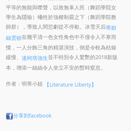
平等的無能與噤聲，以致無辜人民（舞蹈學院女
學生為隱喻）犧牲於強權制霸之下（舞蹈學院教
師群），導致人間悲劇從不停歇。冰雪天后
蒂妲
在幾乎清一色女性角色中不僅令人不寒而
絲雲頓
慄，一人分飾三角的精湛演技，倒是令較為枯燥
緩慢、
並不特別令人驚艷的2018新版
達柯塔強生
本，增添一絲絲令人坐立不安的暫時窒息。
作者：明蒂小姐
【Literature Liberty】
分享到facebook