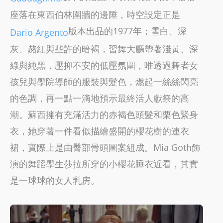
座落在東西伯林圍牆的邊陲，時空設定正是
版本出品的1977年；雪白、深
Dario Argento
灰、赭紅與些許的暗褐，習舞大廳帶著淺黃、深
綠與純黑，壓抑不安的低壓氛圍，唯透過舞者女
孩兒與學院導師的服裝與髮色，燃起一絲絲閃亮
的色調，再一點一滴地預示最終活人獻祭的高
潮。蘇西擁有充滿活力的赤褐色頭髮和栗色緊身
衣，她穿著一件看似描繪盛開的櫻花樹的連衣
裙，實際上是由臀部骨頭圖案組成。Mia Goth飾
演的舞蹈學生莎拉所穿的小櫻花睡衣近看，其實
是一球球的女人乳房。