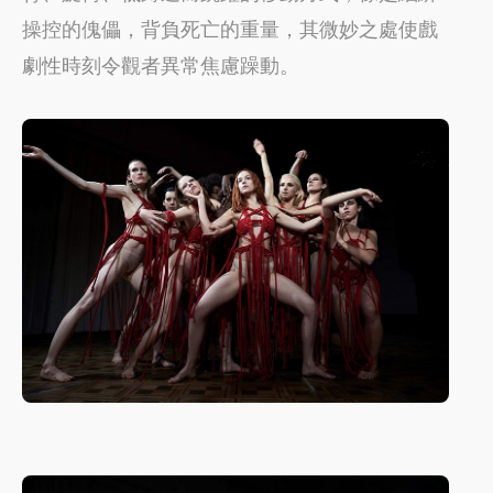
操控的傀儡，背負死亡的重量，其微妙之處使戲
劇性時刻令觀者異常焦慮躁動。