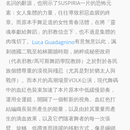
名詞的辭源，也明示了SUSPIRIA一片的恐怖元
素：女人集體的力量，往往導致邪惡血腥的終
章。而原本手舞足道的女性青春活體，在將「靈
魂奉獻給舞蹈」的邪教信念下，也不過是集體的
肉塊切丁。
有意無意以此，諷
Luca Guadagnino
刺德國二戰至柏林圍牆時期，納粹或秘密政府
（代表邪教/馬可斯舞蹈學院教師）之於對於各民
族個體尊重的漠視與殘忍（尤其是對於猶太人與
戰俘）。而本片的高潮場景VOLK公演，現代舞碼
中的血紅色裝束加速了本片原本中低緩慢節奏，
運用全運鏡，開闢了一個斬新的視角。血紅色打
結編織長裝所產生的能量，以及由於其重量而產
生的滴血效果，以及它們隨著舞者的每一次張
臂、旋轉、低蹲進而跳躍的移動方式，像是綑綁