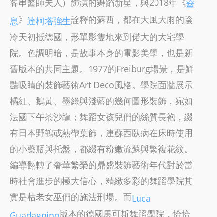
客串醫師夫人）飾演的舞蹈新星，與2018年《
窒
》
詮釋的蘇西，都在大風大雨的陰
息
達柯塔強生
冷天初抵德國，形單影隻地來到偌大的大宅學
院。色調明暗，是故事本身的電影美學，也是新
舊版本的共同主題。1977的Freiburg場景，是鮮
豔吸睛的裝飾藝術Art Deco風格。學院面牆展示
橘紅、鵝黃、墨綠與淺藍的幾何圖形裝飾，宛如
法國下午茶沙龍；舞蹈女孩兒們的絲質長袍，綴
有日本野鶴或熱帶葉飾，連蘇西臥病在床時使用
的小藥瓶與托盤，都綴有粉嫩流蘇與繁複花紋。
編導翻轉了奢華繁榮的鼎盛裝飾藝術年代對於當
時社會進步的極大信心，精緻多彩的舞蹈學院其
實是枯老女巫們的施法刑場。而
Luca
版本的德國馬可斯舞蹈學院，恰恰
Guadagnino