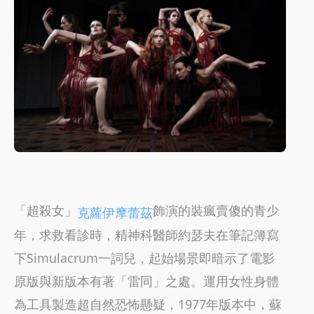
「超殺女」
飾演的裝瘋賣傻的青少
克蘿伊摩蕾茲
年，求救看診時，精神科醫師約瑟夫在筆記簿寫
下Simulacrum一詞兒，起始場景即暗示了電影
原版與新版本有著「雷同」之處。運用女性身體
為工具製造超自然恐怖懸疑，1977年版本中，蘇