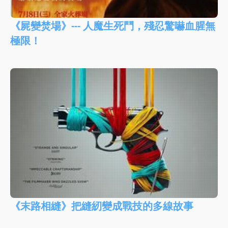
《屍變焚場》--- 人魔生死鬥，殘忍驚嚇血腥無
極限！
《末路相縫》把縫紉變成戰技的多線故事