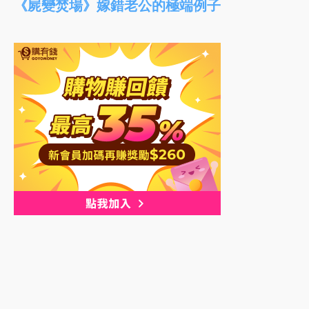
《屍變焚場》嫁錯老公的極端例子