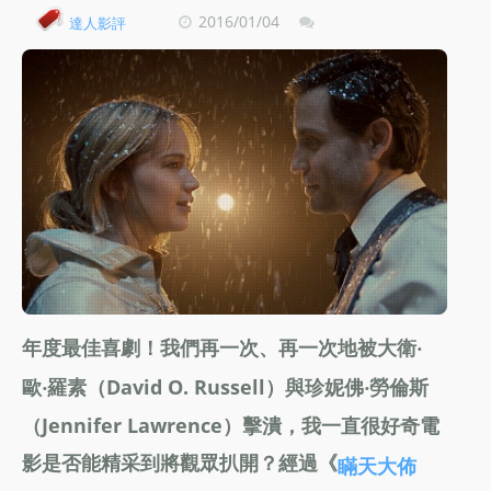
2016/01/04
達人影評
年度最佳喜劇！我們再一次、再一次地被大衛‧
歐‧羅素（David O. Russell）與珍妮佛‧勞倫斯
（Jennifer Lawrence）擊潰，我一直很好奇電
影是否能精采到將觀眾扒開？經過《
瞞天大佈