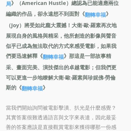
》（American Hustle）總認為已能適應兩位
局
編織的作品，卻永遠想不到面對《
》
翻轉幸福
（Joy）將受如此龐大震撼！大衛‧歐‧羅素再次地
展現自身的風格與精采，他所創造的影像與聲音
似乎已成為無法取代的方式來感受電影，如果我
們要迅速解釋《
》那這是一部故事精
翻轉幸福
采、畫面完美、演技傑出的卓越電影；但我們更
可以更進一步地瞭解大衛‧歐‧羅素與珍妮佛‧勞倫
斯的《
》
翻轉幸福
當我們開始詢問被電影擊潰、扒光是什麼感覺？
其實答案很難透過語言與文字來表達，因此最妥
善的答案應該是直接觀賞電影來獲得哪那一份感