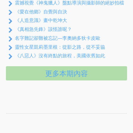
震撼視覺《神鬼獵人》盤點導演與攝影師的絕妙拍檔
《愛在他鄉》自覺與自決
《人造意識》畫中乾坤大
《真相急先鋒》該怪誰呢？
名字難記卻難被忘記—李奧納多狄卡皮歐
靈性女星凱莉墨里根：從影之路，從不妥協
《八惡人》沒有終點的旅程，美國依舊如此
更多本期內容