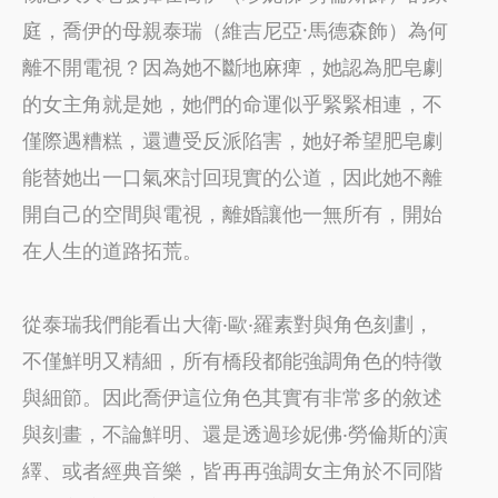
庭，喬伊的母親泰瑞（維吉尼亞·馬德森飾）為何
離不開電視？因為她不斷地麻痺，她認為肥皂劇
的女主角就是她，她們的命運似乎緊緊相連，不
僅際遇糟糕，還遭受反派陷害，她好希望肥皂劇
能替她出一口氣來討回現實的公道，因此她不離
開自己的空間與電視，離婚讓他一無所有，開始
在人生的道路拓荒。
從泰瑞我們能看出大衛‧歐‧羅素對與角色刻劃，
不僅鮮明又精細，所有橋段都能強調角色的特徵
與細節。因此喬伊這位角色其實有非常多的敘述
與刻畫，不論鮮明、還是透過珍妮佛‧勞倫斯的演
繹、或者經典音樂，皆再再強調女主角於不同階