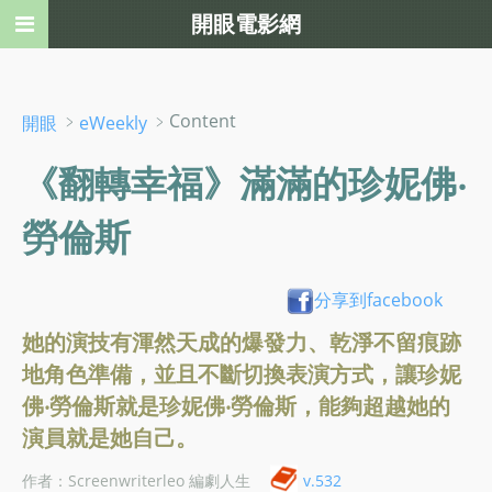
開眼電影網
﹥
﹥Content
開眼
eWeekly
《翻轉幸福》滿滿的珍妮佛‧
勞倫斯
分享到facebook
她的演技有渾然天成的爆發力、乾淨不留痕跡
地角色準備，並且不斷切換表演方式，讓珍妮
佛‧勞倫斯就是珍妮佛‧勞倫斯，能夠超越她的
演員就是她自己。
作者：Screenwriterleo 編劇人生
v.532