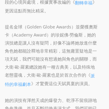
段的心境與處境，根據實事改編的《
》
翻轉幸福
更因這點而無比精采。
提名金球（Golden Globe Awards）並榮獲奧斯
卡（Academy Award）的珍妮佛‧勞倫斯，她的
演技總是讓人沒有疑問，好像不論將她放進什麼
角色她都能詮釋地非常精彩，這無庸置疑地是一
項天賦，我們可能沒有想過她與角色的關聯，而
大衛‧歐‧羅素總說她有一種古典美，以及特殊地
老態靈魂，大衛‧歐‧羅素也是於首次合作的《
派
》才驚覺這位天賦異稟的演員。
特的幸福劇本
她的演技有渾然天成的爆發力、乾淨不留痕跡地
角色準備，並且不斷切換表演方式，我們可能已