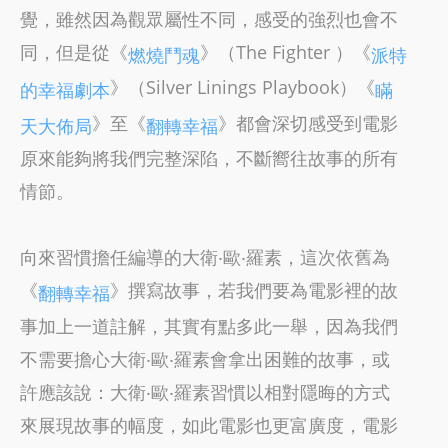
覺，雖然因為觀眾屬性不同，感受的強烈也會不
同，但是從《
》（The Fighter ）《
燃燒鬥魂
派特
》（Silver Linings Playbook）《
的幸福劇本
瞞
》至《
》都會深切感受到電影
天大佈局
翻轉幸福
原來能夠將我們完整深陷，不斷嚮往故事的所有
情節。
向來習慣擔任編導的大衛‧歐‧羅素，這次依舊為
《
》撰寫故事，若我們要為電影裡的故
翻轉幸福
事加上一道註解，其實有點多此一舉，因為我們
不需要擔心大衛‧歐‧羅素會拿出困難的故事，或
許應該說：大衛‧歐‧羅素習慣以相對隱晦的方式
來展現故事的幅度，如此電影也更富廣度，電影