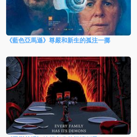
《藍色亞馬遜》尊嚴和新生的孤注一擲