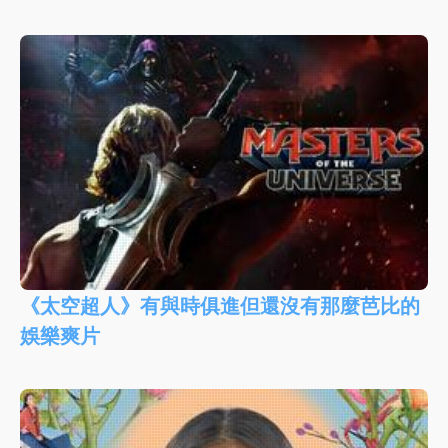
《太空超人》有與時俱進但還沒有那麼芭比的
娛樂爽片