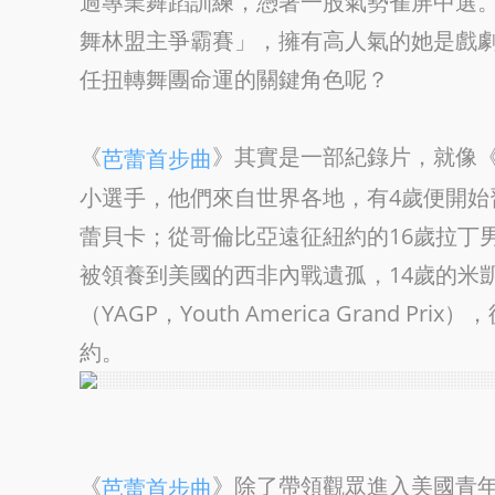
過專業舞蹈訓練，憑著一股氣勢雀屏中選
舞林盟主爭霸賽」，擁有高人氣的她是戲
任扭轉舞團命運的關鍵角色呢？
《
》其實是一部紀錄片，就像
芭蕾首步曲
小選手，他們來自世界各地，有4歲便開始習
蕾貝卡；從哥倫比亞遠征紐約的16歲拉丁
被領養到美國的西非內戰遺孤，14歲的米
（YAGP，Youth America Grand 
約。
《
》除了帶領觀眾進入美國青
芭蕾首步曲