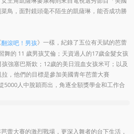
。女主角凱薩琳麥康梅則來自電視選秀節目「美國
劇菜鳥，面對鏡頭毫不陌生的凱薩琳，能否成功勝
《
》一樣，紀錄了五位有天賦的芭蕾
翻滾吧！男孩
舞的 11 歲男孩艾倫；天資過人的17歲金髮女孩
男孩強塞巴斯欽；12歲的美日混血女孩米可；以及
凱拉，他們的目標是參加美國青年芭蕾大賽
Prix），從5000人中脫穎而出，角逐全額獎學金和工作合
年芭蕾大賽的激烈戰場，更深入舞者的台下生活，