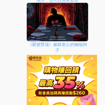
地方，也可以用來犯罪
《屍變焚場》嫁錯老公的極端例
子