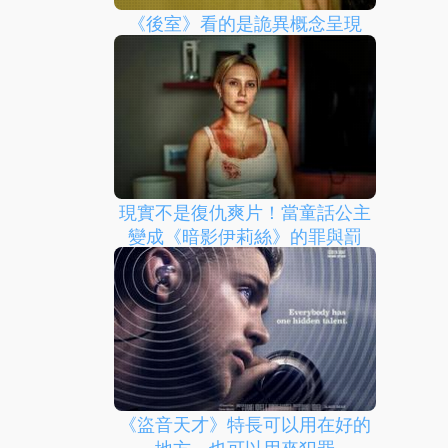
《後室》看的是詭異概念呈現
現實不是復仇爽片！當童話公主
變成《暗影伊莉絲》的罪與罰
《盜音天才》特長可以用在好的