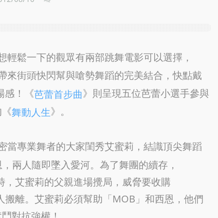
想輕鬆一下的觀眾有兩部跳舞電影可以選擇，
帶來街頭快閃幫與嗆勢舞蹈的完美結合，快點戴
場感！《
》則呈現五位芭蕾小選手參與
芭蕾首步曲
的《
》。
舞動人生
密當專業舞者的大家閨秀艾蜜莉，結識頂尖舞蹈
恩，兩人隨即墜入愛河。為了舞團的續存，
時，艾蜜莉的父親進場攪局，威脅要收購
人搬離。艾蜜莉必須幫助「MOB」和西恩，他們
奮鬥對抗強權！