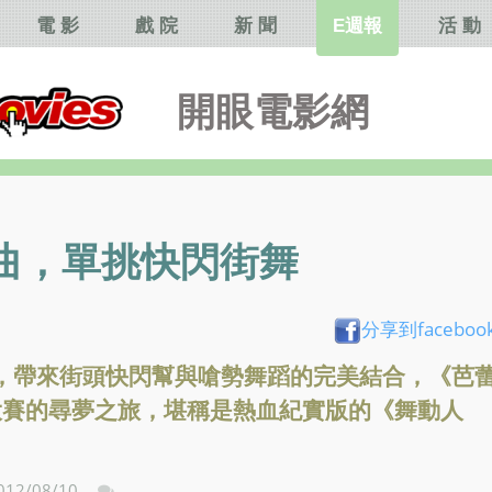
電 影
戲 院
新 聞
E週報
活 動
開眼電影網
曲，單挑快閃街舞
分享到faceboo
，帶來街頭快閃幫與嗆勢舞蹈的完美結合，《芭
大賽的尋夢之旅，堪稱是熱血紀實版的《舞動人
012/08/10