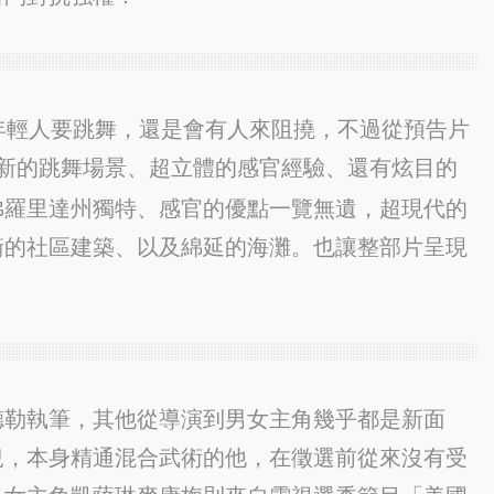
年輕人要跳舞，還是會有人來阻撓，不過從預告片
新的跳舞場景、超立體的感官經驗、還有炫目的
佛羅里達州獨特、感官的優點一覽無遺，超現代的
衛的社區建築、以及綿延的海灘。也讓整部片呈現
德勒執筆，其他從導演到男女主角幾乎都是新面
兒，本身精通混合武術的他，在徵選前從來沒有受