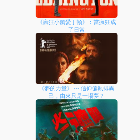
《瘋狂小鎮愛丁頓》：當瘋狂成
了日常
《夢的力量》 --- 信仰偏執排異
己，由來只是一場夢？