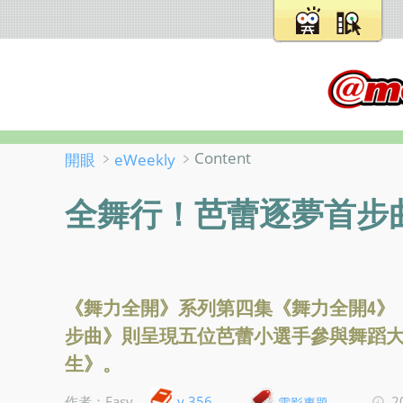
﹥
﹥Content
開眼
eWeekly
全舞行！芭蕾逐夢首步
《舞力全開》系列第四集《舞力全開4》
步曲》則呈現五位芭蕾小選手參與舞蹈
生》。
v.356
作者：Easy
2
電影專題