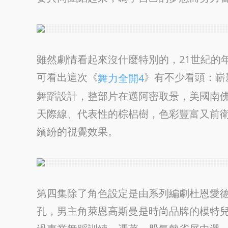
雖然劇情看起來沒什麼特別的，21世紀的
可看出這次《
》有不少看頭：嶄
舞力全開4
舞蹈設計，整部片在邁阿密取景，美國南
天際線、代表性的棕梠樹，色彩豐富又前
繽紛的視覺效果。
第四集除了角色設定是由系列編劇杜恩愛
孔，男主角萊恩高斯曼是時尚品牌的模特