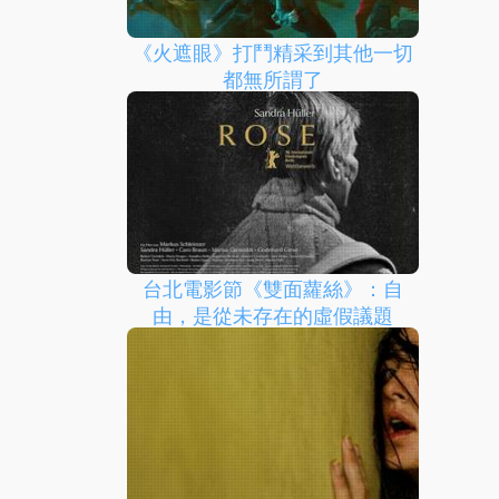
《火遮眼》打鬥精采到其他一切
都無所謂了
台北電影節《雙面蘿絲》：自
由，是從未存在的虛假議題