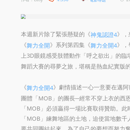
本週新片除了緊張懸疑的《
》，
神鬼認證4
《
》系列第四集《
》，
舞力全開
舞力全開4
上3D眼鏡感受肢體動作「呼之欲出」的臨
舞蹈大賽的尋夢之旅，堪稱是熱血紀實版
《
》劇情描述一心一意要在邁阿
舞力全開4
團體「MOB」的團長─經常不穿上衣的西
「MOB」必須贏得一場比賽取得贊助。此
「MOB」練舞地區的土地，迫使當地數千
要共同團結起來，為了自己的夢想而努力