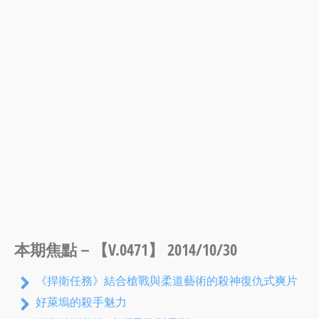
本期焦點－【V.0471】 2014/10/30
《捍衛任務》結合槍戰與柔道藝術的殺神復仇式爽片
好萊塢的殺手魅力