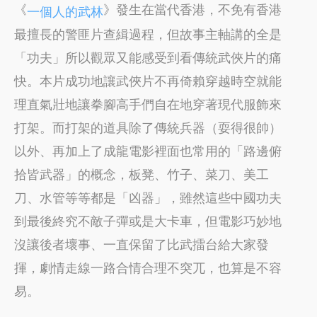
《
》發生在當代香港，不免有香港
一個人的武林
最擅長的警匪片查緝過程，但故事主軸講的全是
「功夫」所以觀眾又能感受到看傳統武俠片的痛
快。本片成功地讓武俠片不再倚賴穿越時空就能
理直氣壯地讓拳腳高手們自在地穿著現代服飾來
打架。而打架的道具除了傳統兵器（耍得很帥）
以外、再加上了成龍電影裡面也常用的「路邊俯
拾皆武器」的概念，板凳、竹子、菜刀、美工
刀、水管等等都是「凶器」，雖然這些中國功夫
到最後終究不敵子彈或是大卡車，但電影巧妙地
沒讓後者壞事、一直保留了比武擂台給大家發
揮，劇情走線一路合情合理不突兀，也算是不容
易。