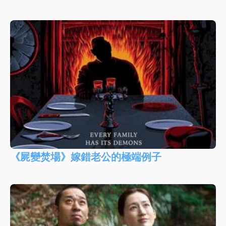
《屍變焚場》嫁錯老公的極端例子