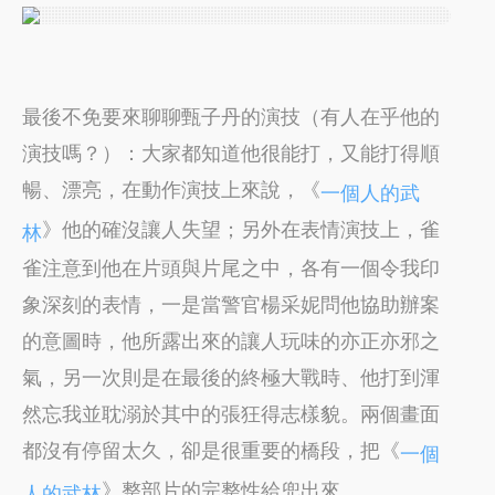
最後不免要來聊聊甄子丹的演技（有人在乎他的
演技嗎？）：大家都知道他很能打，又能打得順
暢、漂亮，在動作演技上來說，《
一個人的武
》他的確沒讓人失望；另外在表情演技上，雀
林
雀注意到他在片頭與片尾之中，各有一個令我印
象深刻的表情，一是當警官楊采妮問他協助辦案
的意圖時，他所露出來的讓人玩味的亦正亦邪之
氣，另一次則是在最後的終極大戰時、他打到渾
然忘我並耽溺於其中的張狂得志樣貌。兩個畫面
都沒有停留太久，卻是很重要的橋段，把《
一個
》整部片的完整性給兜出來。
人的武林