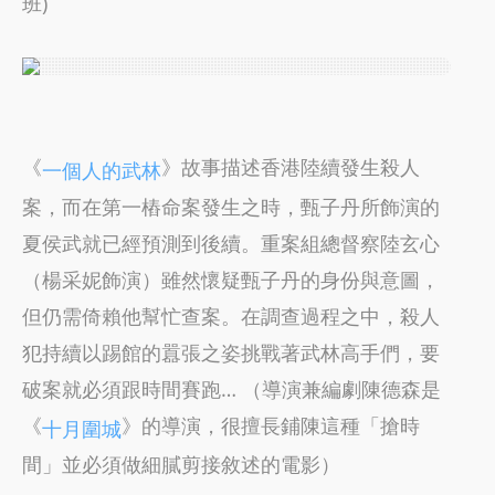
班)
《
》故事描述香港陸續發生殺人
一個人的武林
案，而在第一樁命案發生之時，甄子丹所飾演的
夏侯武就已經預測到後續。重案組總督察陸玄心
（楊采妮飾演）雖然懷疑甄子丹的身份與意圖，
但仍需倚賴他幫忙查案。在調查過程之中，殺人
犯持續以踢館的囂張之姿挑戰著武林高手們，要
破案就必須跟時間賽跑… （導演兼編劇陳德森是
《
》的導演，很擅長鋪陳這種「搶時
十月圍城
間」並必須做細膩剪接敘述的電影）