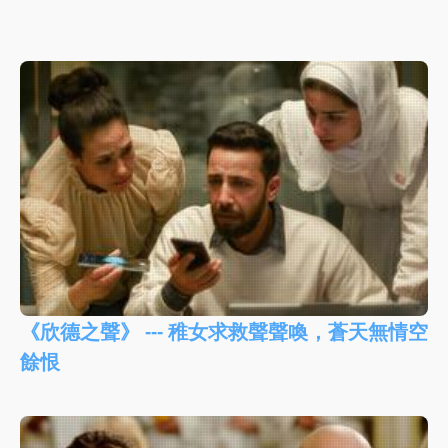
《欣德之聲》 --- 稚女求救聲聲喚，蒼天無情空
餘恨