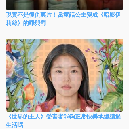
現實不是復仇爽片！當童話公主變成《暗影伊
莉絲》的罪與罰
《世界的主人》受害者能夠正常快樂地繼續過
生活嗎