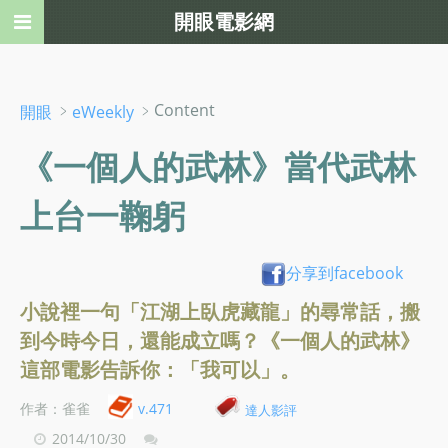
開眼電影網
﹥
﹥Content
開眼
eWeekly
《一個人的武林》當代武林
上台一鞠躬
分享到facebook
小說裡一句「江湖上臥虎藏龍」的尋常話，搬
到今時今日，還能成立嗎？《一個人的武林》
這部電影告訴你：「我可以」。
作者：雀雀
v.471
達人影評
2014/10/30