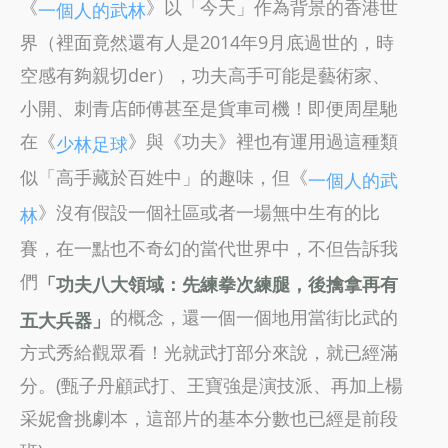
《
》以「今天」作為背景的香港世
一個人的武林
界（裡面竟然還有人是2014年9月底過世的，時
空感有夠親切der），功夫高手可能是藝術家、
小開、刺青店師傅甚至是貨車司機！即便周星馳
在《
》與《功夫》裡也有運用過這種類
少林足球
似「高手藏於百姓中」的趣味，但《
一個人的武
》沒有假設一個社區或者一場無中生有的比
林
賽，在一點也不奇幻的當代世界中，不但告訴我
們
「功夫八大領域：先練拳次練腿，後擒拿再有
的概念，還一個一個地用當街比武的
五大兵器」
方式秀給觀眾看！光就武打部分來說，就已經滿
分。(甄子丹顧武打、王寶強是演技派、再加上楊
采妮會挑劇本，這部片的基本分數也已經是前段