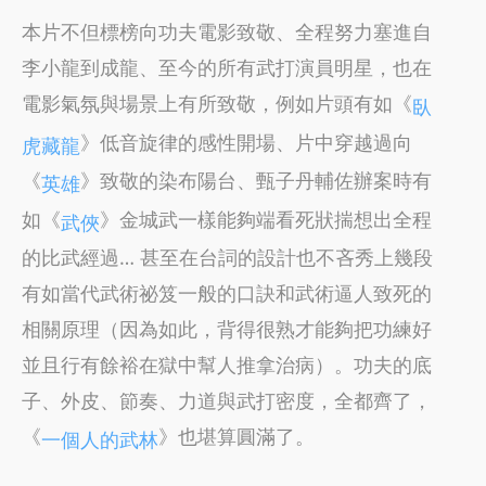
本片不但標榜向功夫電影致敬、全程努力塞進自
李小龍到成龍、至今的所有武打演員明星，也在
電影氣氛與場景上有所致敬，例如片頭有如《
臥
》低音旋律的感性開場、片中穿越過向
虎藏龍
《
》致敬的染布陽台、甄子丹輔佐辦案時有
英雄
如《
》金城武一樣能夠端看死狀揣想出全程
武俠
的比武經過… 甚至在台詞的設計也不吝秀上幾段
有如當代武術祕笈一般的口訣和武術逼人致死的
相關原理（因為如此，背得很熟才能夠把功練好
並且行有餘裕在獄中幫人推拿治病）。功夫的底
子、外皮、節奏、力道與武打密度，全都齊了，
《
》也堪算圓滿了。
一個人的武林