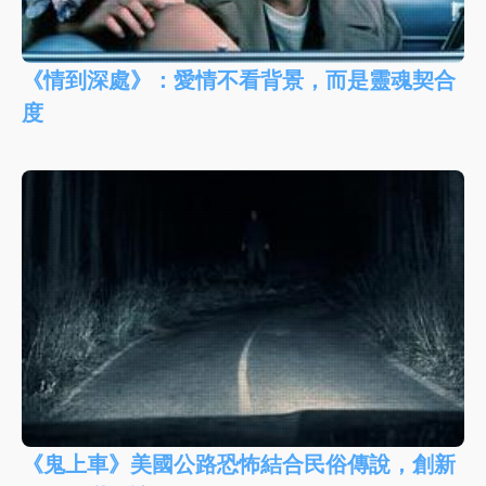
《情到深處》：愛情不看背景，而是靈魂契合
度
《鬼上車》美國公路恐怖結合民俗傳說，創新