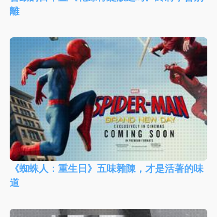
離
《蜘蛛人：重生日》五味雜陳，才是活著的味
道