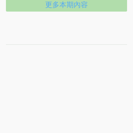
更多本期內容