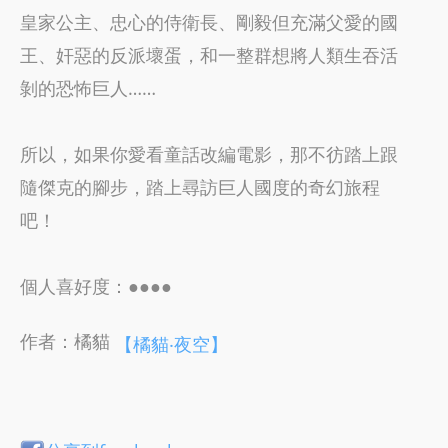
皇家公主、忠心的侍衛長、剛毅但充滿父愛的國
王、奸惡的反派壞蛋，和一整群想將人類生吞活
剝的恐怖巨人……
所以，如果你愛看童話改編電影，那不彷踏上跟
隨傑克的腳步，踏上尋訪巨人國度的奇幻旅程
吧！
個人喜好度：●●●●
作者：橘貓
【橘貓‧夜空】