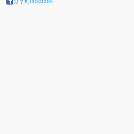
分享到facebook