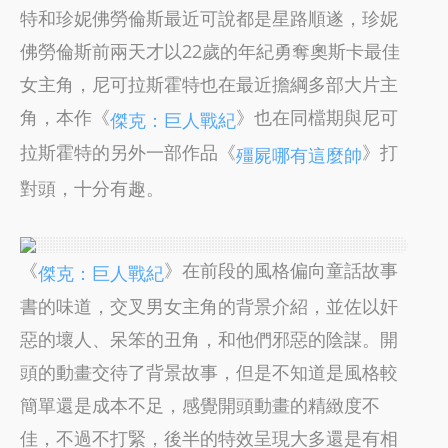
特和珍妮佛勞倫斯最近可說都是星路順遂，珍妮
佛勞倫斯前兩天才以22歲的年紀勇奪奧斯卡最佳
女主角，尼可拉斯霍特也在最近擔綱多部大片主
角，本作《
》也在同檔期與尼可
傑克：巨人戰紀
拉斯霍特的另外一部作品《
》打
殭屍哪有這麼帥
對頭，十分有趣。
《
》在前段的風格偏向童話故事
傑克：巨人戰紀
書的味道，交叉男女主角的背景介紹，並佐以奸
惡的壞人、呆笨的丑角，和他們邪惡的陰謀。開
頭的動畫交待了背景故事，但是不知道是風格較
簡單還是成本不足，感覺開頭動畫的精緻度不
佳，不過不打緊，後半的特效呈現大多還是有相