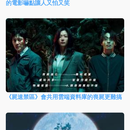
的電影嚇點讓人又怕又笑
《屍速禁區》會共用雲端資料庫的喪屍更難搞