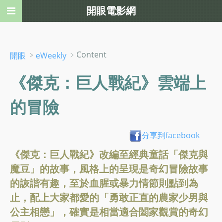
開眼電影網
﹥
﹥Content
開眼
eWeekly
《傑克：巨人戰紀》雲端上
的冒險
分享到facebook
《傑克：巨人戰紀》改編至經典童話「傑克與
魔豆」的故事，風格上的呈現是奇幻冒險故事
的詼諧有趣，至於血腥或暴力情節則點到為
止，配上大家都愛的「勇敢正直的農家少男與
公主相戀」，確實是相當適合闔家觀賞的奇幻