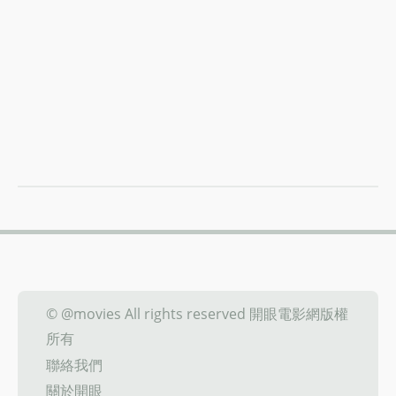
© @movies All rights reserved 開眼電影網版權
所有
聯絡我們
關於開眼