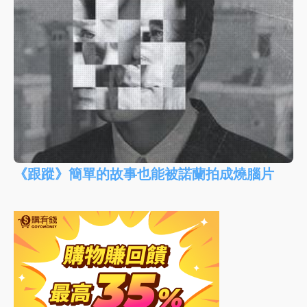
《跟蹤》簡單的故事也能被諾蘭拍成燒腦片