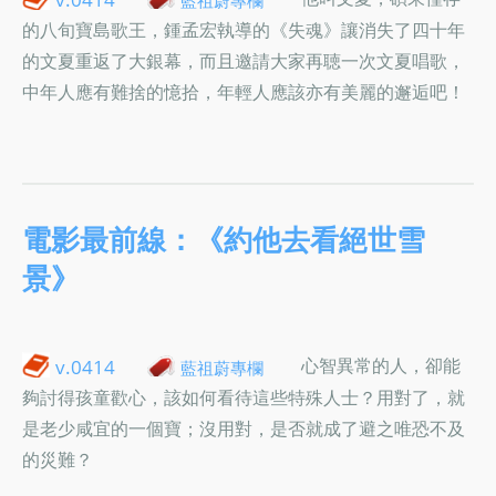
的八旬寶島歌王，鍾孟宏執導的《失魂》讓消失了四十年
的文夏重返了大銀幕，而且邀請大家再聴一次文夏唱歌，
中年人應有難捨的憶拾，年輕人應該亦有美麗的邂逅吧！
電影最前線：《約他去看絕世雪
景》
心智異常的人，卻能
v.0414
藍祖蔚專欄
夠討得孩童歡心，該如何看待這些特殊人士？用對了，就
是老少咸宜的一個寶；沒用對，是否就成了避之唯恐不及
的災難？