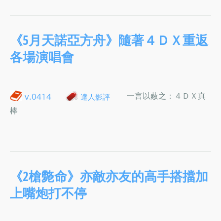
《5月天諾亞方舟》隨著４ＤＸ重返
各場演唱會
一言以蔽之：４ＤＸ真
v.0414
達人影評
棒
《2槍斃命》亦敵亦友的高手搭擋加
上嘴炮打不停