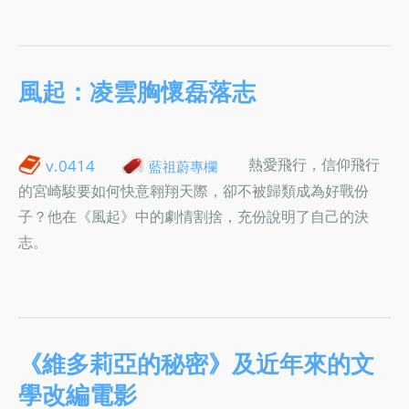
風起：凌雲胸懷磊落志
熱愛飛行，信仰飛行
v.0414
藍祖蔚專欄
的宮崎駿要如何快意翱翔天際，卻不被歸類成為好戰份
子？他在《風起》中的劇情割捨，充份說明了自己的決
志。
《維多莉亞的秘密》及近年來的文
學改編電影