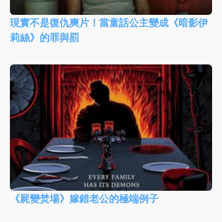
現實不是復仇爽片！當童話公主變成《暗影伊
莉絲》的罪與罰
《屍變焚場》嫁錯老公的極端例子