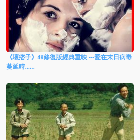
《壞痞子》4K修復版經典重映 ---愛在末日病毒
蔓延時...…