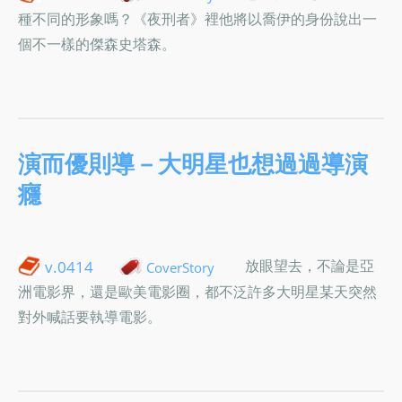
種不同的形象嗎？《夜刑者》裡他將以喬伊的身份說出一
個不一樣的傑森史塔森。
演而優則導－大明星也想過過導演
癮
放眼望去，不論是亞
v.0414
CoverStory
洲電影界，還是歐美電影圈，都不泛許多大明星某天突然
對外喊話要執導電影。