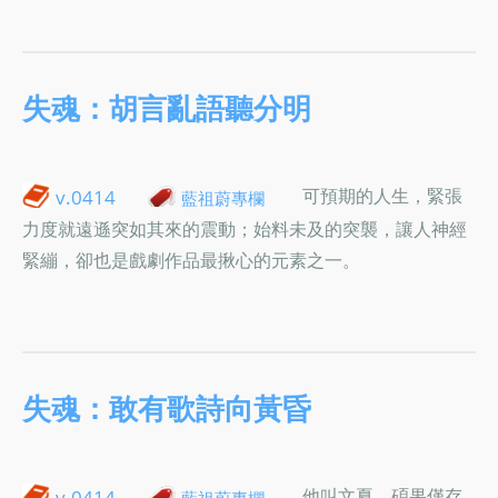
失魂：胡言亂語聽分明
可預期的人生，緊張
v.0414
藍祖蔚專欄
力度就遠遜突如其來的震動；始料未及的突襲，讓人神經
緊繃，卻也是戲劇作品最揪心的元素之一。
失魂：敢有歌詩向黃昏
他叫文夏，碩果僅存
v.0414
藍祖蔚專欄