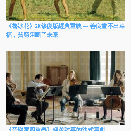
《魯冰花》2K修復版經典重映 --- 善良畫不出幸
福，貧窮阻斷了未來
《音樂家四重奏》輕盈討喜的法式喜劇