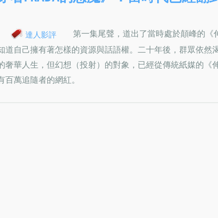
第一集尾聲，道出了當時處於顛峰的《
達人影評
知道自己擁有著怎樣的資源與話語權。二十年後，群眾依然
的奢華人生，但幻想（投射）的對象，已經從傳統紙媒的《
有百萬追隨者的網紅。