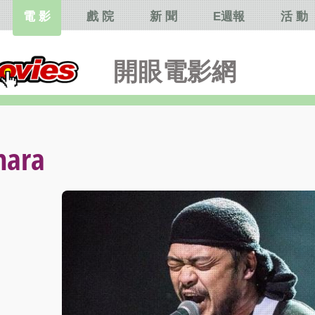
電 影
戲 院
新 聞
E週報
活 動
開眼電影網
ara