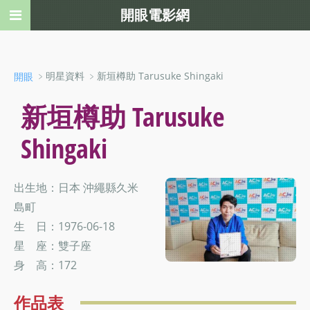
開眼電影網
﹥明星資料 ﹥新垣樽助 Tarusuke Shingaki
開眼
新垣樽助 Tarusuke
Shingaki
出生地：日本 沖繩縣久米
島町
生 日：1976-06-18
星 座：雙子座
身 高：172
作品表