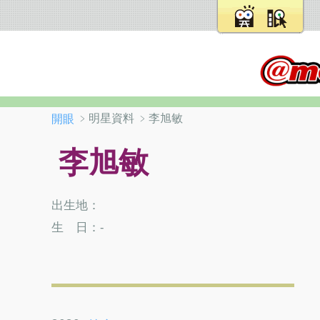
﹥明星資料 ﹥李旭敏
開眼
李旭敏
出生地：
生 日：-