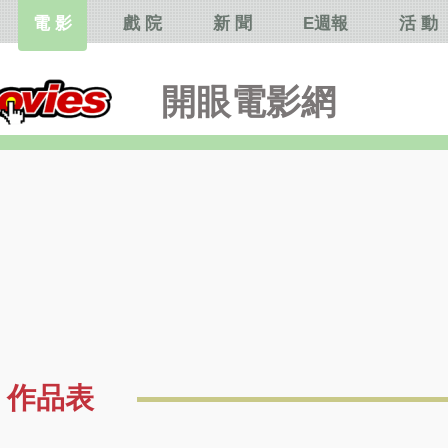
電 影
戲 院
新 聞
E週報
活 動
開眼電影網
作品表