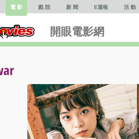
電 影
戲 院
新 聞
E週報
活 動
開眼電影網
ar