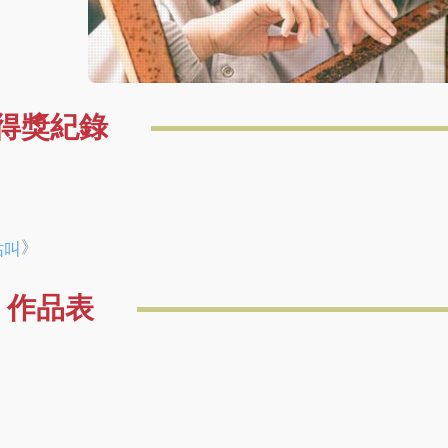
得獎紀錄
》
咕叫
作品表