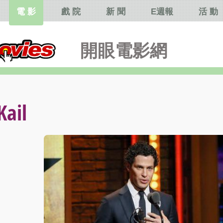
電 影
戲 院
新 聞
E週報
活 動
開眼電影網
ail