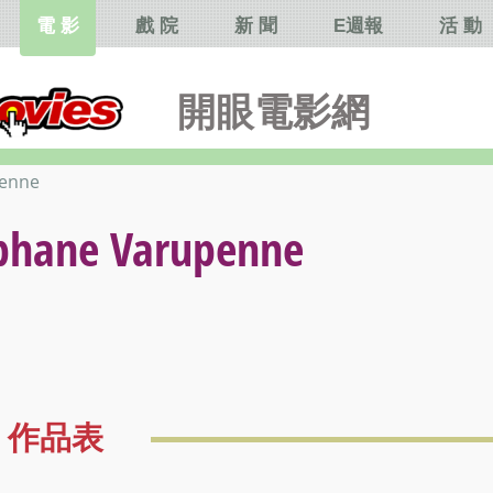
電 影
戲 院
新 聞
E週報
活 動
開眼電影網
enne
ne Varupenne
作品表