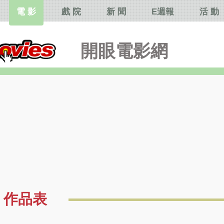
電 影
戲 院
新 聞
E週報
活 動
開眼電影網
作品表