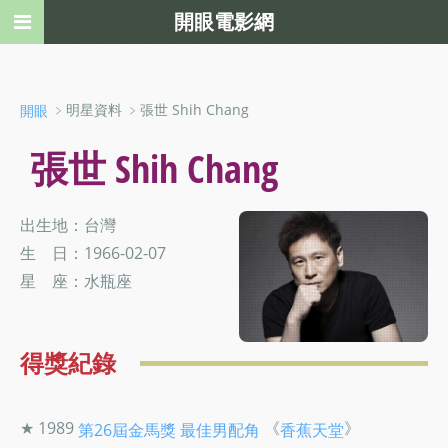
開眼電影網
﹥明星資料 ﹥張世 Shih Chang
開眼
張世 Shih Chang
出生地：台灣
生 日：1966-02-07
星 座：水瓶座
得獎紀錄
★ 1989
《
》
第26屆金馬獎
最佳男配角
香蕉天堂