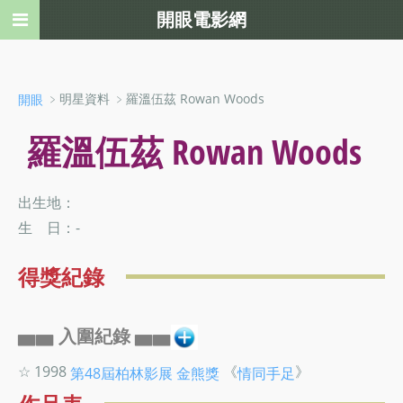
開眼電影網
﹥明星資料 ﹥羅溫伍茲 Rowan Woods
開眼
羅溫伍茲 Rowan Woods
出生地：
生 日：-
得獎紀錄
▅▅ 入圍紀錄 ▅▅
☆ 1998
《
》
第48屆柏林影展
金熊獎
情同手足