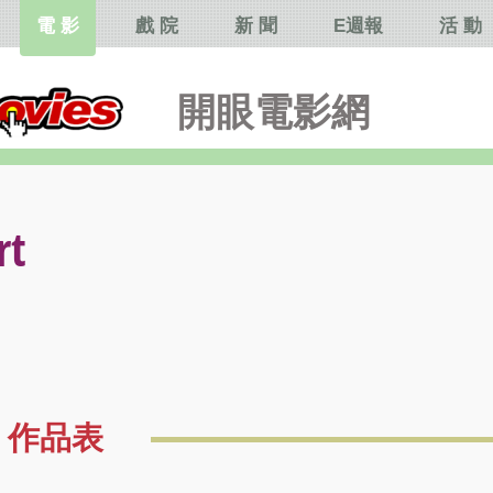
電 影
戲 院
新 聞
E週報
活 動
開眼電影網
rt
作品表