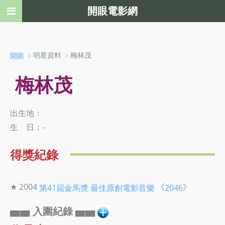
開眼電影網
﹥明星資料 ﹥梅林茂
開眼
梅林茂
出生地：
生 日：-
得獎紀錄
★ 2004
《
》
第41屆金馬獎
最佳原創電影音樂
2046
▅▅ 入圍紀錄 ▅▅