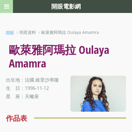
開眼電影網
﹥明星資料 ﹥歐萊雅阿瑪拉 Oulaya Amamra
開眼
歐萊雅阿瑪拉 Oulaya
Amamra
出生地：法國 維里沙蒂隆
生 日：1996-11-12
星 座：天蠍座
作品表