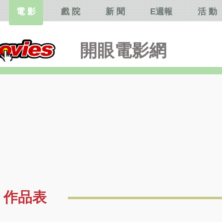
電 影
戲 院
新 聞
E週報
活 動
開眼電影網
作品表