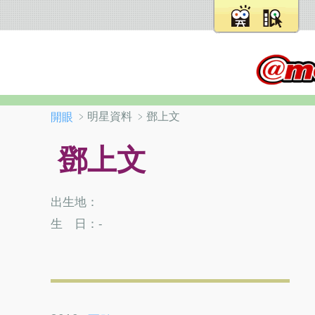
﹥明星資料 ﹥鄧上文
開眼
鄧上文
出生地：
生 日：-