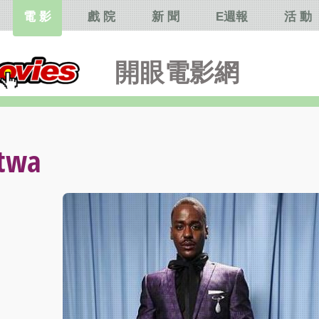
電 影
戲 院
新 聞
E週報
活 動
開眼電影網
twa