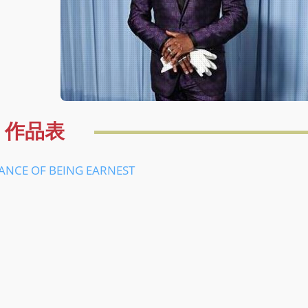
作品表
E OF BEING EARNEST