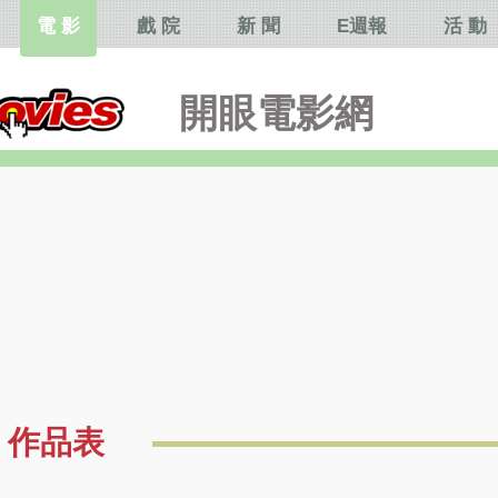
電 影
戲 院
新 聞
E週報
活 動
開眼電影網
作品表