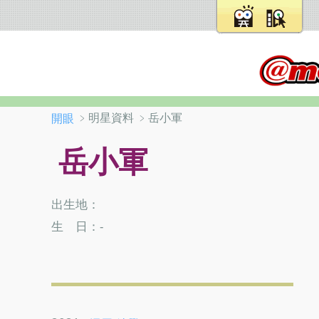
﹥明星資料 ﹥岳小軍
開眼
岳小軍
出生地：
生 日：-