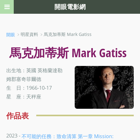
開眼電影網
﹥明星資料 ﹥馬克加蒂斯 Mark Gatiss
開眼
馬克加蒂斯 Mark Gatiss
出生地：英國 英格蘭達勒
姆郡塞奇菲爾德
生 日：1966-10-17
星 座：天秤座
作品表
2023 -
不可能的任務：致命清算 第一章 Mission: