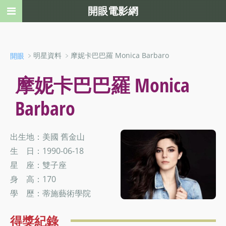
開眼電影網
﹥明星資料 ﹥摩妮卡巴巴羅 Monica Barbaro
開眼
摩妮卡巴巴羅 Monica
Barbaro
出生地：美國 舊金山
生 日：1990-06-18
星 座：雙子座
身 高：170
學 歷：蒂施藝術學院
得獎紀錄