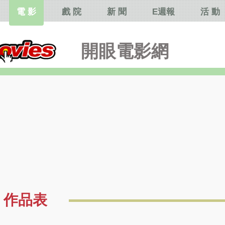
電 影
戲 院
新 聞
E週報
活 動
開眼電影網
作品表