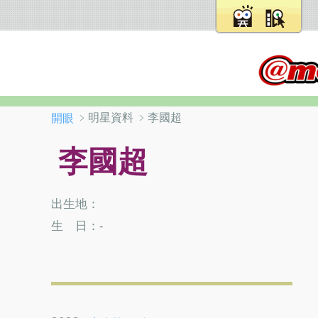
﹥明星資料 ﹥李國超
開眼
李國超
出生地：
生 日：-