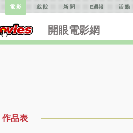
電 影
戲 院
新 聞
E週報
活 動
開眼電影網
作品表