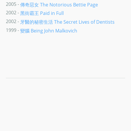
2005 -
傳奇惡女 The Notorious Bettie Page
2002 -
黑街霸王 Paid in Full
2002 -
牙醫的秘密生活 The Secret Lives of Dentists
1999 -
變腦 Being John Malkovich