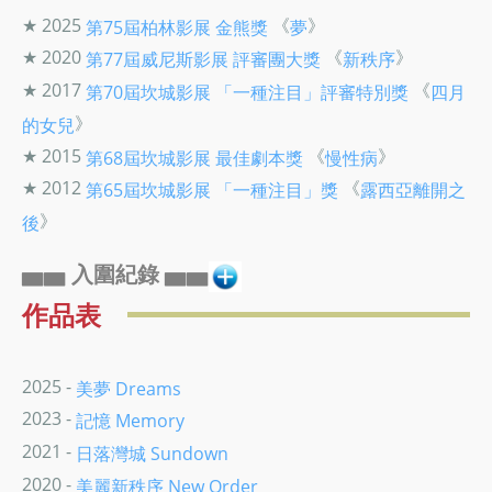
★ 2025
《
》
第75屆柏林影展
金熊獎
夢
★ 2020
《
》
第77屆威尼斯影展
評審團大獎
新秩序
★ 2017
《
第70屆坎城影展
「一種注目」評審特別獎
四月
》
的女兒
★ 2015
《
》
第68屆坎城影展
最佳劇本獎
慢性病
★ 2012
《
第65屆坎城影展
「一種注目」獎
露西亞離開之
》
後
▅▅ 入圍紀錄 ▅▅
作品表
2025 -
美夢 Dreams
2023 -
記憶 Memory
2021 -
日落灣城 Sundown
2020 -
美麗新秩序 New Order