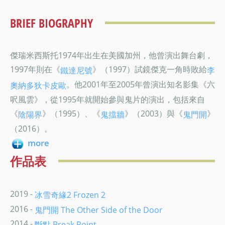
BRIEF BIOGRAPHY
傑瑞米西斯托1974年出生在美國加州，他曾演出舞台劇，
1997年則在《
》（1997）試鏡傑克一角時敗給
鐵達尼號
李
。他2001年至2005年曾演出知名影集《六
奧納多狄卡皮歐
呎風雲》，從1995年就開始參與鬼片的演出，包括來自
《
》（1995）、《
》（2003）與《
》
陰陽界
鬼擋牆
鬼門開
（2016）。
more
作品表
2019 -
冰雪奇緣2 Frozen 2
2016 -
鬼門開 The Other Side of the Door
2014 -
斷點 Break Point