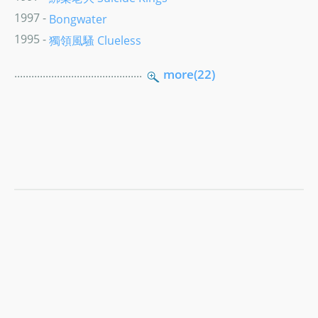
1997 -
Bongwater
1995 -
獨領風騷 Clueless
.............................................
more(22)