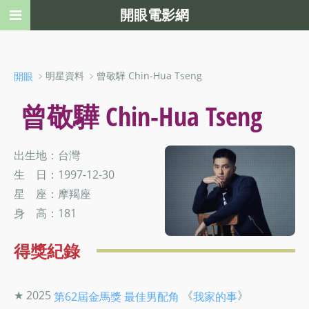
開眼電影網
﹥明星資料 ﹥曾敬驊 Chin-Hua Tseng
開眼
曾敬驊 Chin-Hua Tseng
出生地：台灣
生 日：1997-12-30
星 座：摩羯座
身 高：181
得獎紀錄
★ 2025
《
》
第62屆金馬獎
最佳男配角
我家的事