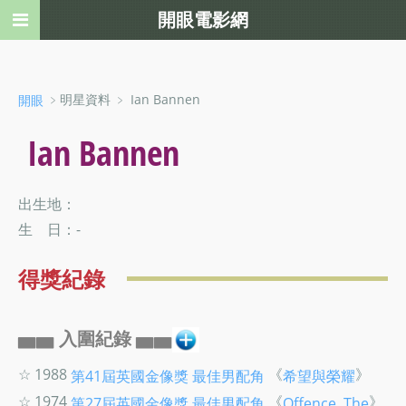
開眼電影網
﹥明星資料 ﹥ Ian Bannen
開眼
Ian Bannen
出生地：
生 日：-
得獎紀錄
▅▅ 入圍紀錄 ▅▅
☆ 1988
《
》
第41屆英國金像獎
最佳男配角
希望與榮耀
☆ 1974
《
》
第27屆英國金像獎
最佳男配角
Offence, The