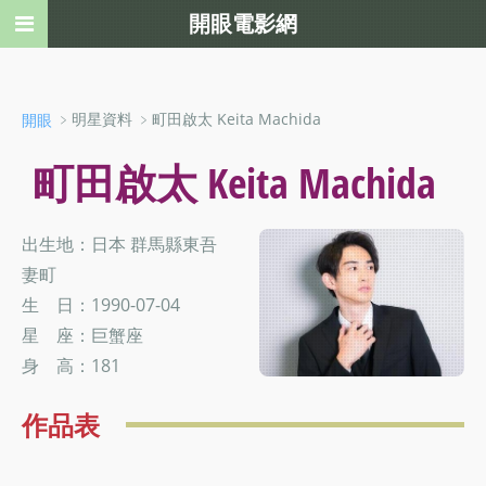
開眼電影網
﹥明星資料 ﹥町田啟太 Keita Machida
開眼
町田啟太 Keita Machida
出生地：日本 群馬縣東吾
妻町
生 日：1990-07-04
星 座：巨蟹座
身 高：181
作品表