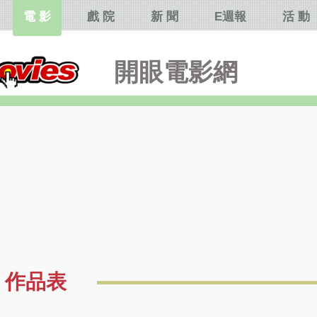
電 影
戲 院
新 聞
E週報
活 動
開眼電影網
作品表