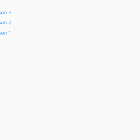
on 3
on 2
on 1