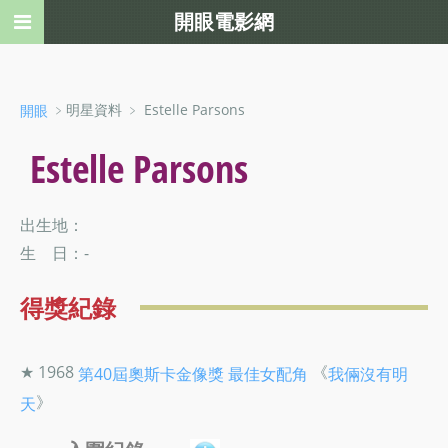
開眼電影網
﹥明星資料 ﹥ Estelle Parsons
開眼
Estelle Parsons
出生地：
生 日：-
得獎紀錄
★ 1968
《
第40屆奧斯卡金像獎
最佳女配角
我倆沒有明
》
天