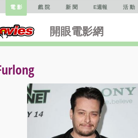
電 影
戲 院
新 聞
E週報
活 動
開眼電影網
rlong