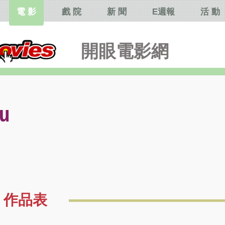
電 影
戲 院
新 聞
E週報
活 動
開眼電影網
u
作品表