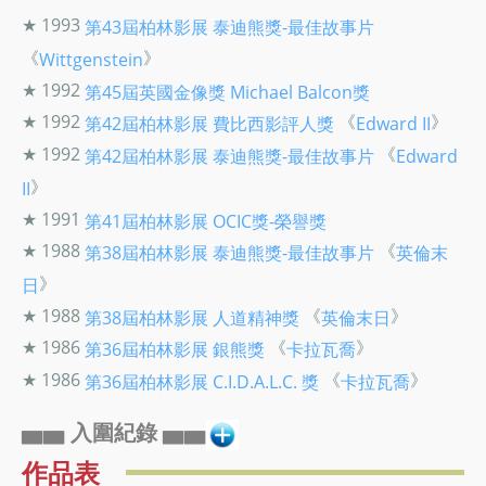
★ 1993
第43屆柏林影展
泰迪熊獎-最佳故事片
《
》
Wittgenstein
★ 1992
第45屆英國金像獎
Michael Balcon獎
★ 1992
《
》
第42屆柏林影展
費比西影評人獎
Edward II
★ 1992
《
第42屆柏林影展
泰迪熊獎-最佳故事片
Edward
》
II
★ 1991
第41屆柏林影展
OCIC獎-榮譽獎
★ 1988
《
第38屆柏林影展
泰迪熊獎-最佳故事片
英倫末
》
日
★ 1988
《
》
第38屆柏林影展
人道精神獎
英倫末日
★ 1986
《
》
第36屆柏林影展
銀熊獎
卡拉瓦喬
★ 1986
《
》
第36屆柏林影展
C.I.D.A.L.C. 獎
卡拉瓦喬
▅▅ 入圍紀錄 ▅▅
作品表