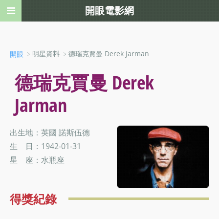
開眼電影網
﹥明星資料 ﹥德瑞克賈曼 Derek Jarman
開眼
德瑞克賈曼 Derek
Jarman
出生地：英國 諾斯伍德
生 日：1942-01-31
星 座：水瓶座
得獎紀錄