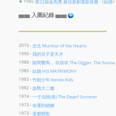
★ 1985
《
第22屆金馬獎
最佳原創電影音樂
結婚
▅▅ 入圍紀錄 ▅▅
2015 -
念念 Murmur of the Hearts
1990 -
我的兒子是天才
1988 -
陰間響馬， 吹鼓吹 The Digger, The Souna P
1985 -
結婚 HIS MATRIMONY
1983 -
竹劍少年 Kendo Kids
1982 -
血戰大二膽
1974 -
一寸法師(港) The Dwarf Sorcerer
1973 -
命運的鎖鍊
1973 -
港都戀歌