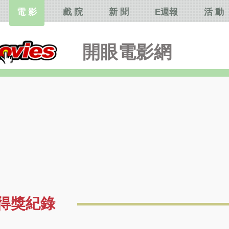
電 影
戲 院
新 聞
E週報
活 動
開眼電影網
得獎紀錄