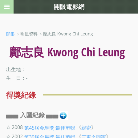
開眼電影網
﹥明星資料 ﹥鄺志良 Kwong Chi Leung
開眼
鄺志良 Kwong Chi Leung
出生地：
生 日：-
得獎紀錄
▅▅ 入圍紀錄 ▅▅
☆ 2008
《
》
第45屆金馬獎
最佳剪輯
親密
☆ 2002
《
》
第39屆金馬獎
最佳剪輯
三更之回家