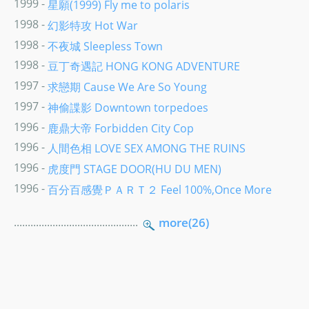
1999 -
星願(1999) Fly me to polaris
1998 -
幻影特攻 Hot War
1998 -
不夜城 Sleepless Town
1998 -
豆丁奇遇記 HONG KONG ADVENTURE
1997 -
求戀期 Cause We Are So Young
1997 -
神偷諜影 Downtown torpedoes
1996 -
鹿鼎大帝 Forbidden City Cop
1996 -
人間色相 LOVE SEX AMONG THE RUINS
1996 -
虎度門 STAGE DOOR(HU DU MEN)
1996 -
百分百感覺ＰＡＲＴ２ Feel 100%,Once More
.............................................
more(26)