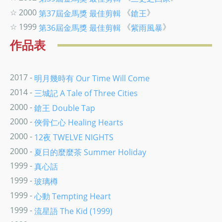
☆ 2000
《
》
第37屆金馬獎
最佳剪輯
鎗王
☆ 1999
《
》
第36屆金馬獎
最佳剪輯
紫雨風暴
作品表
2017 -
明月幾時有 Our Time Will Come
2014 -
三城記 A Tale of Three Cities
2000 -
鎗王 Double Tap
2000 -
俠骨仁心 Healing Hearts
2000 -
12夜 TWELVE NIGHTS
2000 -
夏日的麼麼茶 Summer Holiday
1999 -
真心話
1999 -
玻璃樽
1999 -
心動 Tempting Heart
1999 -
流星語 The Kid (1999)