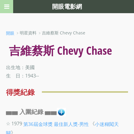
開眼電影網
﹥明星資料 ﹥吉維蔡斯 Chevy Chase
開眼
吉維蔡斯 Chevy Chase
出生地：美國
生 日：1943--
得獎紀錄
▅▅ 入圍紀錄 ▅▅
☆ 1979
《
第36屆金球獎
最佳新人獎-男性
小迷糊闖天
》
關