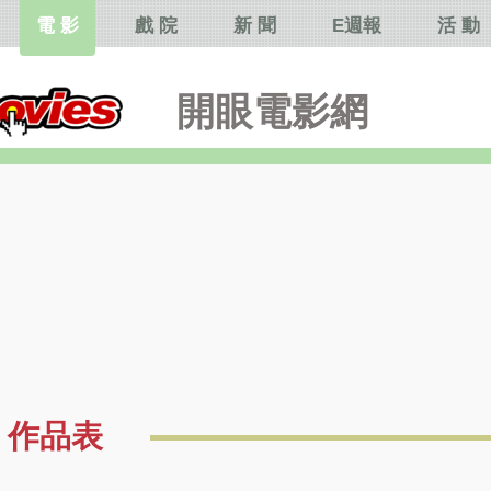
電 影
戲 院
新 聞
E週報
活 動
開眼電影網
作品表