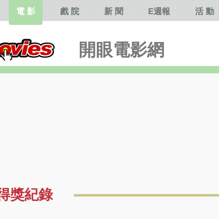
電 影
戲 院
新 聞
E週報
活 動
開眼電影網
得獎紀錄