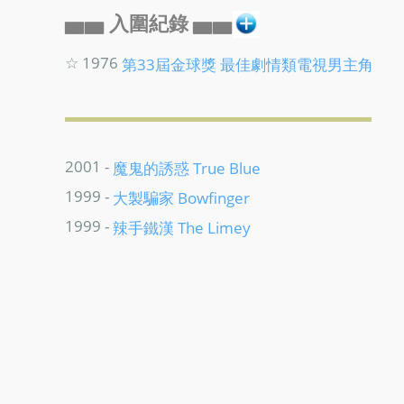
▅▅ 入圍紀錄 ▅▅
☆ 1976
第33屆金球獎
最佳劇情類電視男主角
2001 -
魔鬼的誘惑 True Blue
1999 -
大製騙家 Bowfinger
1999 -
辣手鐵漢 The Limey