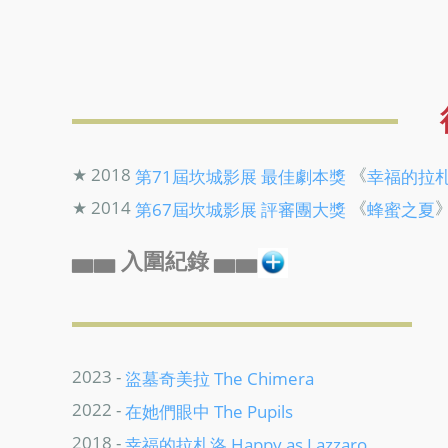
★ 2018
《
第71屆坎城影展
最佳劇本獎
幸福的拉
★ 2014
《
第67屆坎城影展
評審團大獎
蜂蜜之夏
▅▅ 入圍紀錄 ▅▅
2023 -
盜墓奇美拉 The Chimera
2022 -
在她們眼中 The Pupils
2018 -
幸福的拉札洛 Happy as Lazzaro