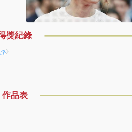
得獎紀錄
》
札洛
》
作品表