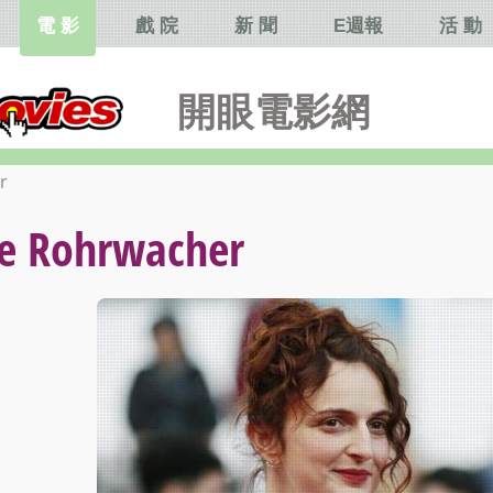
電 影
戲 院
新 聞
E週報
活 動
開眼電影網
r
Rohrwacher