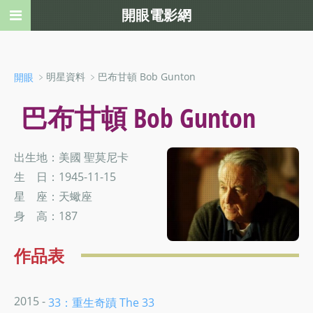
開眼電影網
﹥明星資料 ﹥巴布甘頓 Bob Gunton
開眼
巴布甘頓 Bob Gunton
出生地：美國 聖莫尼卡
生 日：1945-11-15
星 座：天蠍座
身 高：187
作品表
2015 -
33：重生奇蹟 The 33