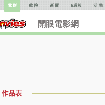
電 影
戲 院
新 聞
E週報
活 動
開眼電影網
作品表